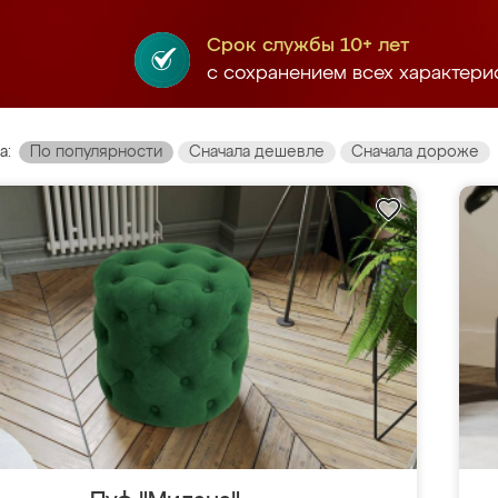
Срок службы 10+ лет
с сохранением всех характери
а:
По популярности
Сначала дешевле
Сначала дороже