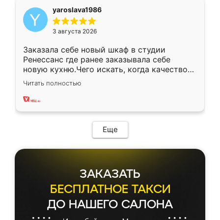
yaroslava1986
3 августа 2026
Заказала себе новый шкаф в студии
Ренессанс где ранее заказывала себе
новую кухню.Чего искать, когда качеством
вполне довольна. Служит кухня уже почти
Читать полностью
два года, нареканий нет.
Еще
ЗАКАЗАТЬ
БЕСПЛАТНОЕ ТАКСИ
ДО НАШЕГО САЛОНА