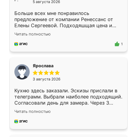
5 августа 2026
Больше всех мне понравилось
предложение от компании Ренессанс от
Елены Сергеевой. Подходяшщая цена и
короткие сроки изготовления. Приехавший
Читать полностью
для замера сотрудник Владислав
предложил по моему эскизу самый
1
подходящий вариант шкафа. Немного его
видоизменил, получилось даже лучше, чем
я хотела.
Ярослава
3 августа 2026
Кухню здесь заказали. Эскизы прислали в
телеграмм. Выбрали наиболее подходящий.
Согласовали день для замера. Через 3
недели кухня была уже готова. Остались
Читать полностью
довольны работой. Спасибо Ренессанс
мебель за качественную работу!