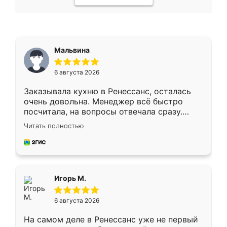
Мальвина
6 августа 2026
Заказывала кухню в Ренессанс, осталась
очень довольна. Менеджер всё быстро
посчитала, на вопросы отвечала сразу.
Замерщик приехал в субботу, подошёл к
Читать полностью
делу со всей ответственностью. Собрали
за день, ребята работали аккуратно, даже
пыли почти не было. Качество отличное,
ящики ходят плавно, ничего не скрипит.
Всё подошло как влитое.
Игорь М.
6 августа 2026
На самом деле в Ренессанс уже не первый