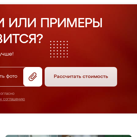
И ИЛИ ПРИМЕРЫ
ВИТСЯ?
учше!
ть фото
Рассчитать стоимость
согласно
му соглашению