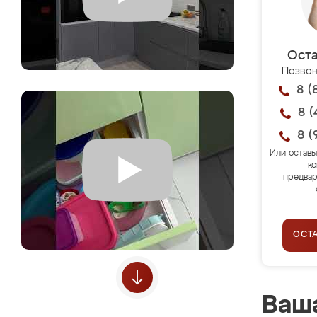
Оста
Позвон
8 (
8 (
8 (
Или оставь
ко
предвар
ОСТ
Ваша