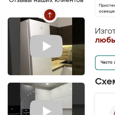
Отзывы наших клиентов
Пристен
освеще
Изго
любы
Часто 
Схе