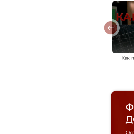
Как 
Ф
Д
Ост