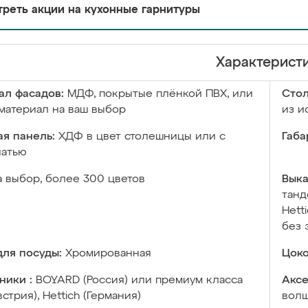
реть акции на кухонные гарнитуры
Характерист
ал фасадов:
МДФ, покрытые плёнкой ПВХ, или
Сто
материал на ваш выбор
из и
я панель:
ХДФ в цвет столешницы или с
Габа
чатью
а выбор, более 300 цветов
Выка
танд
Hett
без 
ля посуды:
Хромированная
Цоко
ники :
BOYARD (Россия) или премиум класса
Аксе
встрия), Hettich (Германия)
волш