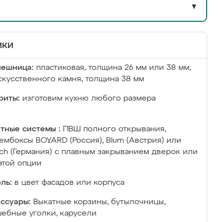
▼
ики
лешница:
пластиковая, толщина 26 мм или 38 мм;
скусственного камня, толщина 38 мм
риты:
изготовим кухню любого размера
тные системы :
ПВШ полного открывания,
ембоксы BOYARD (Россия), Blum (Австрия) или
ich (Германия) с плавным закрыванием дверок или
этой опции
ль:
в цвет фасадов или корпуса
ссуары:
Выкатные корзины, бутылочницы,
ебные уголки, карусели