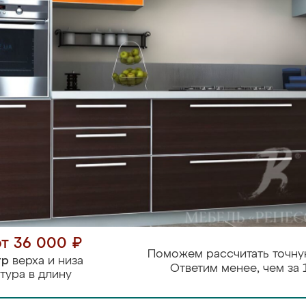
от 36 000 ₽
Поможем рассчитать точну
тр
верха и низа
Ответим менее, чем за 
тура в длину