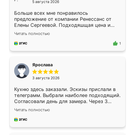
5 августа 2026
Больше всех мне понравилось
предложение от компании Ренессанс от
Елены Сергеевой. Подходяшщая цена и
короткие сроки изготовления. Приехавший
Читать полностью
для замера сотрудник Владислав
предложил по моему эскизу самый
1
подходящий вариант шкафа. Немного его
видоизменил, получилось даже лучше, чем
я хотела.
Ярослава
3 августа 2026
Кухню здесь заказали. Эскизы прислали в
телеграмм. Выбрали наиболее подходящий.
Согласовали день для замера. Через 3
недели кухня была уже готова. Остались
Читать полностью
довольны работой. Спасибо Ренессанс
мебель за качественную работу!