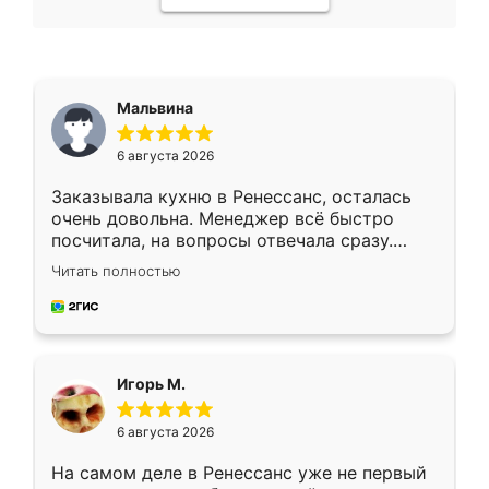
Мальвина
6 августа 2026
Заказывала кухню в Ренессанс, осталась
очень довольна. Менеджер всё быстро
посчитала, на вопросы отвечала сразу.
Замерщик приехал в субботу, подошёл к
Читать полностью
делу со всей ответственностью. Собрали
за день, ребята работали аккуратно, даже
пыли почти не было. Качество отличное,
ящики ходят плавно, ничего не скрипит.
Всё подошло как влитое.
Игорь М.
6 августа 2026
На самом деле в Ренессанс уже не первый