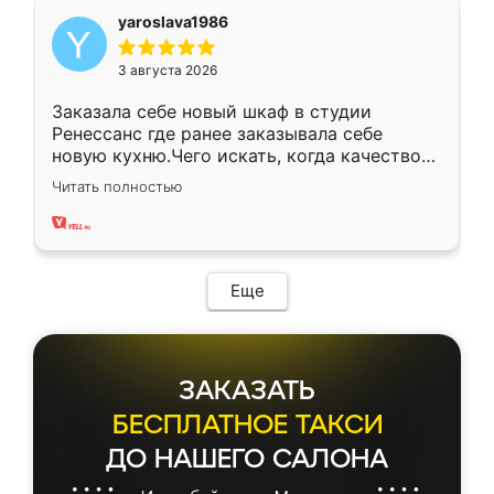
yaroslava1986
3 августа 2026
Заказала себе новый шкаф в студии
Ренессанс где ранее заказывала себе
новую кухню.Чего искать, когда качеством
вполне довольна. Служит кухня уже почти
Читать полностью
два года, нареканий нет.
Еще
ЗАКАЗАТЬ
БЕСПЛАТНОЕ ТАКСИ
ДО НАШЕГО САЛОНА