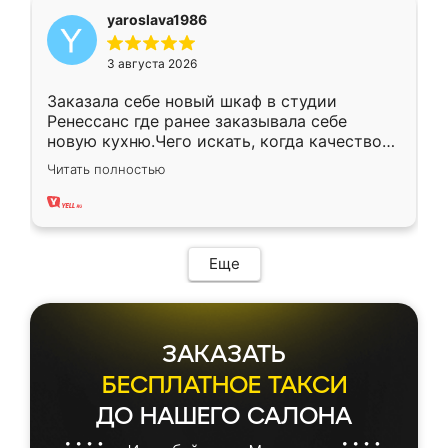
yaroslava1986
3 августа 2026
Заказала себе новый шкаф в студии
Ренессанс где ранее заказывала себе
новую кухню.Чего искать, когда качеством
вполне довольна. Служит кухня уже почти
Читать полностью
два года, нареканий нет.
Еще
ЗАКАЗАТЬ
БЕСПЛАТНОЕ ТАКСИ
ДО НАШЕГО САЛОНА