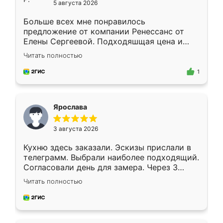
5 августа 2026
Больше всех мне понравилось
предложение от компании Ренессанс от
Елены Сергеевой. Подходяшщая цена и
короткие сроки изготовления. Приехавший
Читать полностью
для замера сотрудник Владислав
предложил по моему эскизу самый
1
подходящий вариант шкафа. Немного его
видоизменил, получилось даже лучше, чем
я хотела.
Ярослава
3 августа 2026
Кухню здесь заказали. Эскизы прислали в
телеграмм. Выбрали наиболее подходящий.
Согласовали день для замера. Через 3
недели кухня была уже готова. Остались
Читать полностью
довольны работой. Спасибо Ренессанс
мебель за качественную работу!