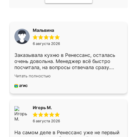
Мальвина
6 августа 2026
Заказывала кухню в Ренессанс, осталась
очень довольна. Менеджер всё быстро
посчитала, на вопросы отвечала сразу.
Замерщик приехал в субботу, подошёл к
Читать полностью
делу со всей ответственностью. Собрали
за день, ребята работали аккуратно, даже
пыли почти не было. Качество отличное,
ящики ходят плавно, ничего не скрипит.
Всё подошло как влитое.
Игорь М.
6 августа 2026
На самом деле в Ренессанс уже не первый