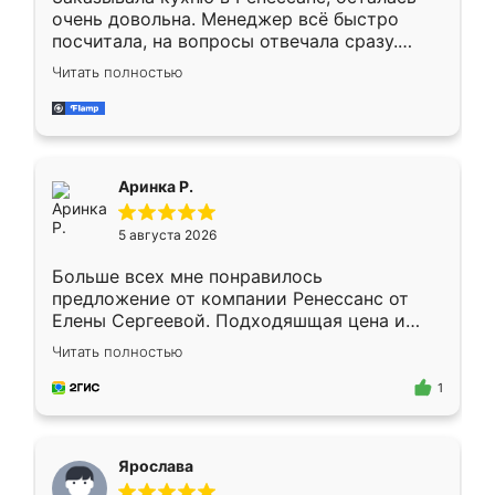
очень довольна. Менеджер всё быстро
посчитала, на вопросы отвечала сразу.
Замерщик приехал в субботу, подошёл к
Читать полностью
делу со всей ответственностью. Собрали
за день, ребята работали аккуратно, даже
пыли почти не было. Качество отличное,
ящики ходят плавно, ничего не скрипит.
Всё подошло как влитое.
Аринка Р.
5 августа 2026
Больше всех мне понравилось
предложение от компании Ренессанс от
Елены Сергеевой. Подходяшщая цена и
короткие сроки изготовления. Приехавший
Читать полностью
для замера сотрудник Владислав
предложил по моему эскизу самый
1
подходящий вариант шкафа. Немного его
видоизменил, получилось даже лучше, чем
я хотела.
Ярослава