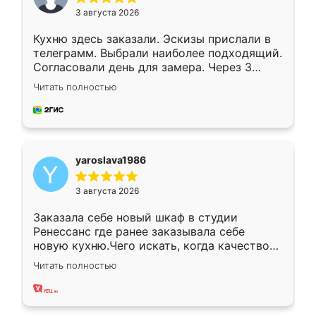
3 августа 2026
Кухню здесь заказали. Эскизы прислали в
телеграмм. Выбрали наиболее подходящий.
Согласовали день для замера. Через 3
недели кухня была уже готова. Остались
Читать полностью
довольны работой. Спасибо Ренессанс
мебель за качественную работу!
yaroslava1986
3 августа 2026
Заказала себе новый шкаф в студии
Ренессанс где ранее заказывала себе
новую кухню.Чего искать, когда качеством
вполне довольна. Служит кухня уже почти
Читать полностью
два года, нареканий нет.