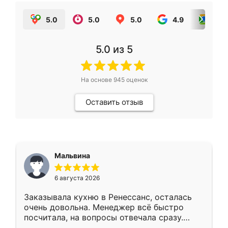
5.0
5.0
5.0
4.9
5.0
5.0
из 5
На основе
945
оценок
Оставить отзыв
Мальвина
6 августа 2026
Заказывала кухню в Ренессанс, осталась
очень довольна. Менеджер всё быстро
посчитала, на вопросы отвечала сразу.
Замерщик приехал в субботу, подошёл к