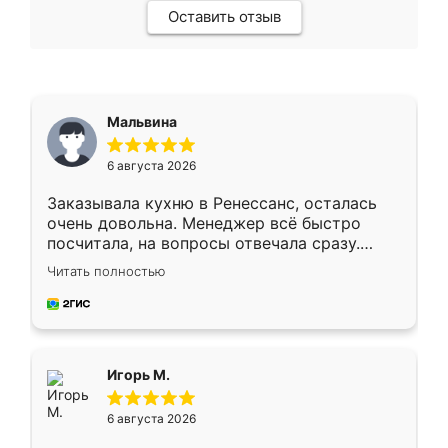
Оставить отзыв
Мальвина
6 августа 2026
Заказывала кухню в Ренессанс, осталась
очень довольна. Менеджер всё быстро
посчитала, на вопросы отвечала сразу.
Замерщик приехал в субботу, подошёл к
Читать полностью
делу со всей ответственностью. Собрали
за день, ребята работали аккуратно, даже
пыли почти не было. Качество отличное,
ящики ходят плавно, ничего не скрипит.
Всё подошло как влитое.
Игорь М.
6 августа 2026