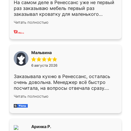
На самом деле в Ренессанс уже не первый
раз заказываю мебель первый раз
заказывал кроватку для маленького
ребёнка при его рождении ,во второй раз
Читать полностью
заказал шкаф-купе. По качеству очень
хорошее сборка достаточно быстрая,
также адекватные цены. До этого
сравнивал с разными конкурентами в этом
сегменте ,выбор у конкурентов куда
Мальвина
меньше, здесь же он более разнообразный.
Мне нравится ,если что-то потребуется из
6 августа 2026
мебели буду заказывать только здесь.
Заказывала кухню в Ренессанс, осталась
очень довольна. Менеджер всё быстро
посчитала, на вопросы отвечала сразу.
Замерщик приехал в субботу, подошёл к
Читать полностью
делу со всей ответственностью. Собрали
за день, ребята работали аккуратно, даже
пыли почти не было. Качество отличное,
ящики ходят плавно, ничего не скрипит.
Всё подошло как влитое.
Аринка Р.