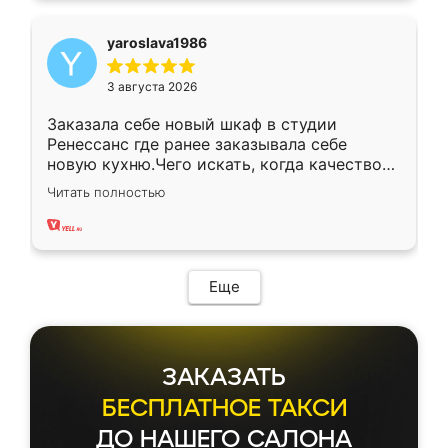
yaroslava1986
3 августа 2026
Заказала себе новый шкаф в студии
Ренессанс где ранее заказывала себе
новую кухню.Чего искать, когда качеством
вполне довольна. Служит кухня уже почти
Читать полностью
два года, нареканий нет.
Еще
ЗАКАЗАТЬ
БЕСПЛАТНОЕ ТАКСИ
ДО НАШЕГО САЛОНА