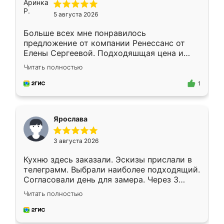
5 августа 2026
Больше всех мне понравилось
предложение от компании Ренессанс от
Елены Сергеевой. Подходяшщая цена и
короткие сроки изготовления. Приехавший
Читать полностью
для замера сотрудник Владислав
предложил по моему эскизу самый
1
подходящий вариант шкафа. Немного его
видоизменил, получилось даже лучше, чем
я хотела.
Ярослава
3 августа 2026
Кухню здесь заказали. Эскизы прислали в
телеграмм. Выбрали наиболее подходящий.
Согласовали день для замера. Через 3
недели кухня была уже готова. Остались
Читать полностью
довольны работой. Спасибо Ренессанс
мебель за качественную работу!