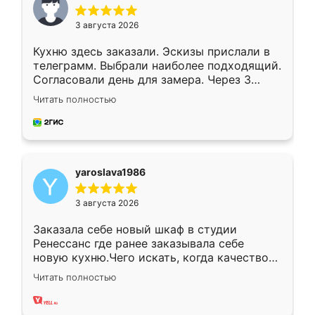
3 августа 2026
Кухню здесь заказали. Эскизы прислали в
телеграмм. Выбрали наиболее подходящий.
Согласовали день для замера. Через 3
недели кухня была уже готова. Остались
Читать полностью
довольны работой. Спасибо Ренессанс
мебель за качественную работу!
yaroslava1986
3 августа 2026
Заказала себе новый шкаф в студии
Ренессанс где ранее заказывала себе
новую кухню.Чего искать, когда качеством
вполне довольна. Служит кухня уже почти
Читать полностью
два года, нареканий нет.