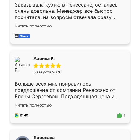
Заказывала кухню в Ренессанс, осталась
очень довольна. Менеджер всё быстро
посчитала, на вопросы отвечала сразу.
Замерщик приехал в субботу, подошёл к
Читать полностью
делу со всей ответственностью. Собрали
за день, ребята работали аккуратно, даже
пыли почти не было. Качество отличное,
ящики ходят плавно, ничего не скрипит.
Всё подошло как влитое.
Аринка Р.
5 августа 2026
Больше всех мне понравилось
предложение от компании Ренессанс от
Елены Сергеевой. Подходяшщая цена и
короткие сроки изготовления. Приехавший
Читать полностью
для замера сотрудник Владислав
предложил по моему эскизу самый
1
подходящий вариант шкафа. Немного его
видоизменил, получилось даже лучше, чем
я хотела.
Ярослава