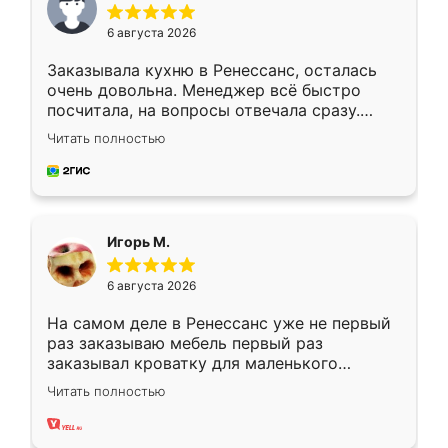
6 августа 2026
Заказывала кухню в Ренессанс, осталась
очень довольна. Менеджер всё быстро
посчитала, на вопросы отвечала сразу.
Замерщик приехал в субботу, подошёл к
Читать полностью
делу со всей ответственностью. Собрали
за день, ребята работали аккуратно, даже
пыли почти не было. Качество отличное,
ящики ходят плавно, ничего не скрипит.
Всё подошло как влитое.
Игорь М.
6 августа 2026
На самом деле в Ренессанс уже не первый
раз заказываю мебель первый раз
заказывал кроватку для маленького
ребёнка при его рождении ,во второй раз
Читать полностью
заказал шкаф-купе. По качеству очень
хорошее сборка достаточно быстрая,
также адекватные цены. До этого