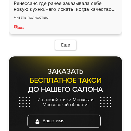
Ренессанс где ранее заказывала себе
новую кухню.Чего искать, когда качеством
вполне довольна. Служит кухня уже почти
Читать полностью
два года, нареканий нет.
Еще
ЗАКАЗАТЬ
БЕСПЛАТНОЕ ТАКСИ
ДО НАШЕГО САЛОНА
Из любой точки Москвы и
Московской области!