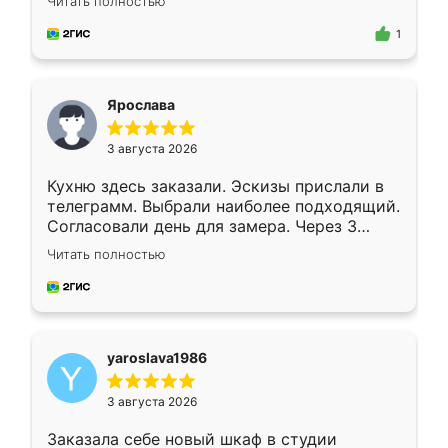
Читать полностью
для замера сотрудник Владислав
предложил по моему эскизу самый
1
подходящий вариант шкафа. Немного его
видоизменил, получилось даже лучше, чем
я хотела.
Ярослава
3 августа 2026
Кухню здесь заказали. Эскизы прислали в
телеграмм. Выбрали наиболее подходящий.
Согласовали день для замера. Через 3
недели кухня была уже готова. Остались
Читать полностью
довольны работой. Спасибо Ренессанс
мебель за качественную работу!
yaroslava1986
3 августа 2026
Заказала себе новый шкаф в студии