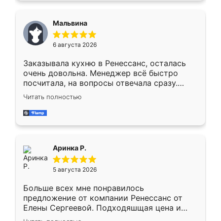
сравнивал с разными конкурентами в этом
сегменте ,выбор у конкурентов куда
Мальвина
меньше, здесь же он более разнообразный.
Мне нравится ,если что-то потребуется из
6 августа 2026
мебели буду заказывать только здесь.
Заказывала кухню в Ренессанс, осталась
очень довольна. Менеджер всё быстро
посчитала, на вопросы отвечала сразу.
Замерщик приехал в субботу, подошёл к
Читать полностью
делу со всей ответственностью. Собрали
за день, ребята работали аккуратно, даже
пыли почти не было. Качество отличное,
ящики ходят плавно, ничего не скрипит.
Всё подошло как влитое.
Аринка Р.
5 августа 2026
Больше всех мне понравилось
предложение от компании Ренессанс от
Елены Сергеевой. Подходяшщая цена и
короткие сроки изготовления. Приехавший