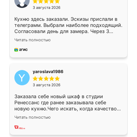
3 августа 2026
Кухню здесь заказали. Эскизы прислали в
телеграмм. Выбрали наиболее подходящий.
Согласовали день для замера. Через 3
недели кухня была уже готова. Остались
Читать полностью
довольны работой. Спасибо Ренессанс
мебель за качественную работу!
yaroslava1986
3 августа 2026
Заказала себе новый шкаф в студии
Ренессанс где ранее заказывала себе
новую кухню.Чего искать, когда качеством
вполне довольна. Служит кухня уже почти
Читать полностью
два года, нареканий нет.