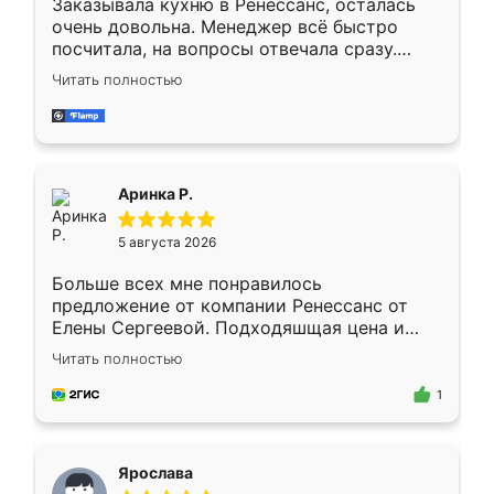
Заказывала кухню в Ренессанс, осталась
очень довольна. Менеджер всё быстро
посчитала, на вопросы отвечала сразу.
Замерщик приехал в субботу, подошёл к
Читать полностью
делу со всей ответственностью. Собрали
за день, ребята работали аккуратно, даже
пыли почти не было. Качество отличное,
ящики ходят плавно, ничего не скрипит.
Всё подошло как влитое.
Аринка Р.
5 августа 2026
Больше всех мне понравилось
предложение от компании Ренессанс от
Елены Сергеевой. Подходяшщая цена и
короткие сроки изготовления. Приехавший
Читать полностью
для замера сотрудник Владислав
предложил по моему эскизу самый
1
подходящий вариант шкафа. Немного его
видоизменил, получилось даже лучше, чем
я хотела.
Ярослава