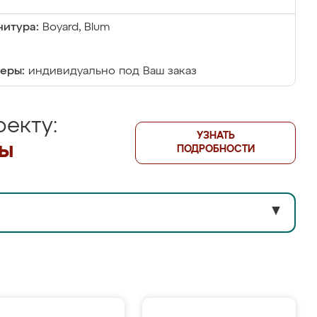
итура:
Boyard, Blum
еры:
индивидуально под Ваш заказ
екту:
УЗНАТЬ
лы
ПОДРОБНОСТИ
▼