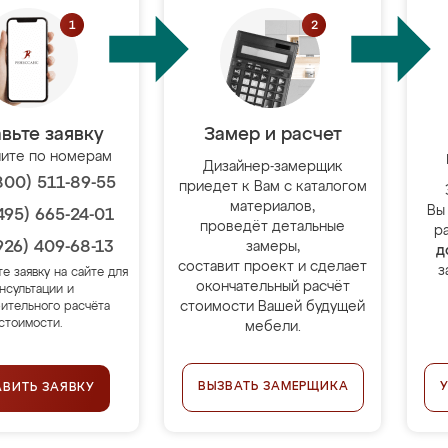
вьте заявку
Замер и расчет
ите по номерам
Дизайнер-замерщик
800) 511-89-55
приедет к Вам с каталогом
материалов,
Вы
495) 665-24-01
проведёт детальные
р
926) 409-68-13
замеры,
д
составит проект и сделает
з
те заявку на сайте для
окончательный расчёт
нсультации и
стоимости Вашей будущей
ительного расчёта
стоимости.
мебели.
ВЫЗВАТЬ ЗАМЕРЩИКА
АВИТЬ ЗАЯВКУ