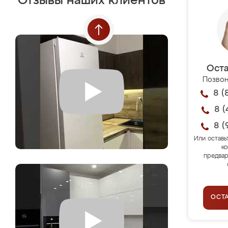
Отзывы наших клиентов
Оста
Позвон
8 (
8 (
8 (
Или оставь
ко
предвар
ОСТ