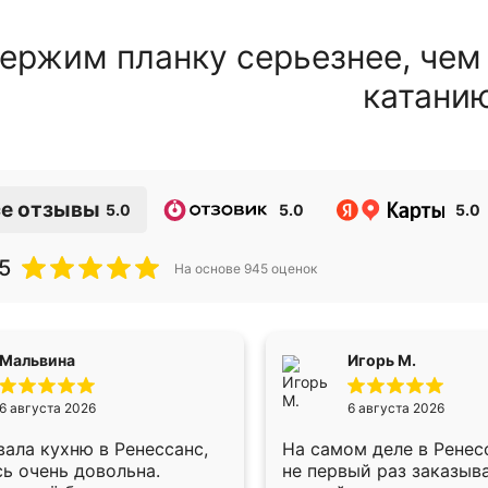
ержим планку серьезнее, чем
катани
е отзывы
5.0
5.0
5.0
5
На основе
945
оценок
Мальвина
Игорь М.
6 августа 2026
6 августа 2026
ала кухню в Ренессанс,
На самом деле в Ренес
ь очень довольна.
не первый раз заказыв