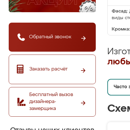
Фасад:
виды ст
Кромка
Обратный звонок
Изго
любы
Заказать расчёт
Часто 
Бесплатный вызов
дизайнера-
Схе
замерщика