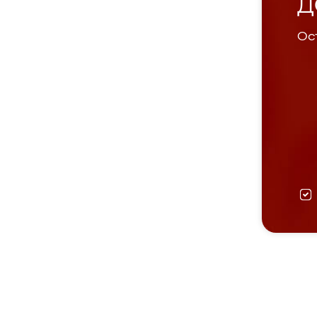
Д
Ост