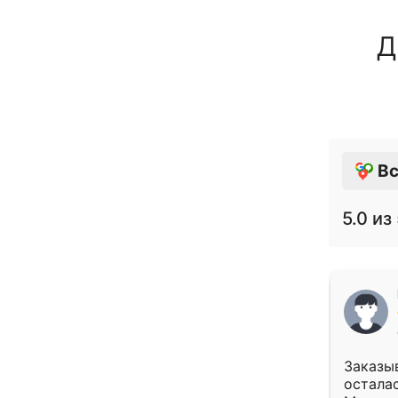
Д
Вс
5.0
из 
Заказыв
осталас