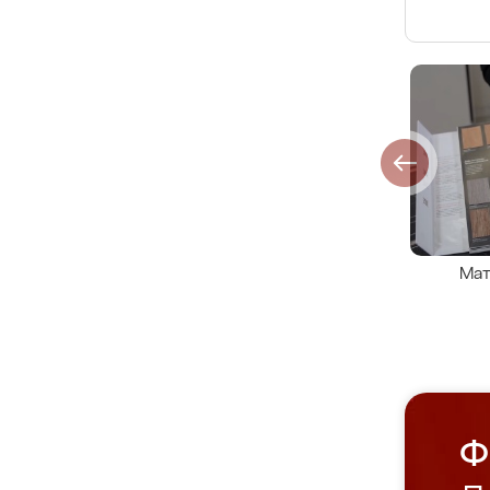
Мат
Ф