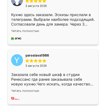
3 августа 2026
Кухню здесь заказали. Эскизы прислали в
телеграмм. Выбрали наиболее подходящий.
Согласовали день для замера. Через 3
недели кухня была уже готова. Остались
Читать полностью
довольны работой. Спасибо Ренессанс
мебель за качественную работу!
yaroslava1986
3 августа 2026
Заказала себе новый шкаф в студии
Ренессанс где ранее заказывала себе
новую кухню.Чего искать, когда качеством
вполне довольна. Служит кухня уже почти
Читать полностью
два года, нареканий нет.