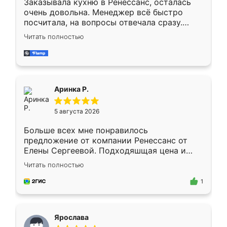
Заказывала кухню в Ренессанс, осталась
очень довольна. Менеджер всё быстро
посчитала, на вопросы отвечала сразу.
Замерщик приехал в субботу, подошёл к
Читать полностью
делу со всей ответственностью. Собрали
за день, ребята работали аккуратно, даже
пыли почти не было. Качество отличное,
ящики ходят плавно, ничего не скрипит.
Всё подошло как влитое.
Аринка Р.
5 августа 2026
Больше всех мне понравилось
предложение от компании Ренессанс от
Елены Сергеевой. Подходяшщая цена и
короткие сроки изготовления. Приехавший
Читать полностью
для замера сотрудник Владислав
предложил по моему эскизу самый
1
подходящий вариант шкафа. Немного его
видоизменил, получилось даже лучше, чем
я хотела.
Ярослава