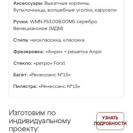
Аксессуары:
Выкатные корзины,
бутылочницы, волшебные уголки, карусели
Ручки:
WMN.753.00B.00M5 серебро
Венецианское (МДМ)
Стиль:
неоклассика, классика
Фрезеровка:
«Анри» + решетка Анри
Стекло:
«ретро» Forst
Багет:
«Ренессанс №15»
Пилястра:
«Ренессанс №15»
Изготовим по
УЗНАТЬ
индивидуальному
ПОДРОБНОСТИ
проекту: