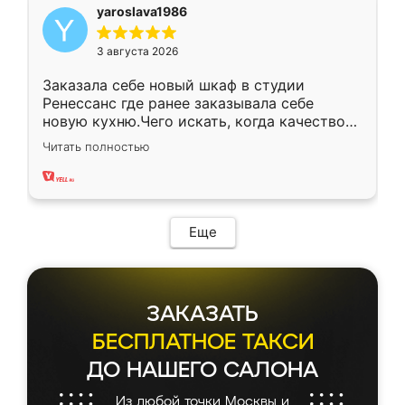
yaroslava1986
3 августа 2026
Заказала себе новый шкаф в студии
Ренессанс где ранее заказывала себе
новую кухню.Чего искать, когда качеством
вполне довольна. Служит кухня уже почти
Читать полностью
два года, нареканий нет.
Еще
ЗАКАЗАТЬ
БЕСПЛАТНОЕ ТАКСИ
ДО НАШЕГО САЛОНА
Из любой точки Москвы и