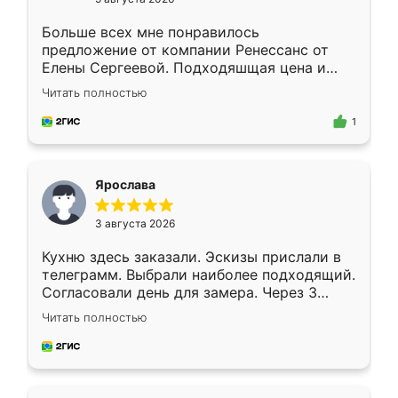
Больше всех мне понравилось
предложение от компании Ренессанс от
Елены Сергеевой. Подходяшщая цена и
короткие сроки изготовления. Приехавший
Читать полностью
для замера сотрудник Владислав
предложил по моему эскизу самый
1
подходящий вариант шкафа. Немного его
видоизменил, получилось даже лучше, чем
я хотела.
Ярослава
3 августа 2026
Кухню здесь заказали. Эскизы прислали в
телеграмм. Выбрали наиболее подходящий.
Согласовали день для замера. Через 3
недели кухня была уже готова. Остались
Читать полностью
довольны работой. Спасибо Ренессанс
мебель за качественную работу!