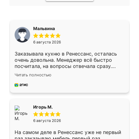
Мальвина
6 августа 2026
Заказывала кухню в Ренессанс, осталась
очень довольна. Менеджер всё быстро
посчитала, на вопросы отвечала сразу.
Замерщик приехал в субботу, подошёл к
Читать полностью
делу со всей ответственностью. Собрали
за день, ребята работали аккуратно, даже
пыли почти не было. Качество отличное,
ящики ходят плавно, ничего не скрипит.
Всё подошло как влитое.
Игорь М.
6 августа 2026
На самом деле в Ренессанс уже не первый
раз заказываю мебель первый раз