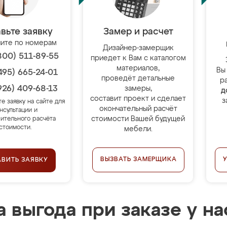
вьте заявку
Замер и расчет
ите по номерам
Дизайнер-замерщик
800) 511-89-55
приедет к Вам с каталогом
материалов,
Вы
495) 665-24-01
проведёт детальные
р
926) 409-68-13
замеры,
д
составит проект и сделает
з
те заявку на сайте для
окончательный расчёт
нсультации и
стоимости Вашей будущей
ительного расчёта
стоимости.
мебели.
ВЫЗВАТЬ ЗАМЕРЩИКА
АВИТЬ ЗАЯВКУ
 выгода при заказе у на