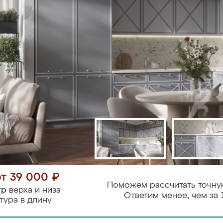
от 39 000 ₽
Поможем рассчитать точну
тр
верха и низа
Ответим менее, чем за 
тура в длину