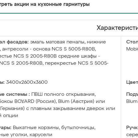
реть акции на кухонные гарнитуры
Характерист
ал фасадов:
эмаль матовая пеналы, нижние
Сто
, антресоли - основа NCS S 5005-R80B,
Mobi
стье NCS S 2005-R80B средние шкафы -
NCS S 2005-R80B, перекрестье NCS S 5005-
ы:
3400х2600х3600
Цвет
е системы :
ПВШ полного открывания,
Подъ
оксы BOYARD (Россия), Blum (Австрия) или
Blum
 (Германия) с плавным закрыванием дверок или
й опции
уары:
Выкатные корзины, бутылочницы,
Ручк
ые уголки, карусели
сере