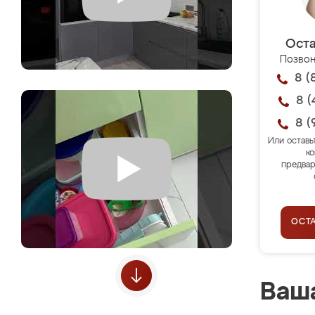
Оста
Позвон
8 (
8 (
8 (
Или оставь
ко
предвар
ОСТ
Ваша