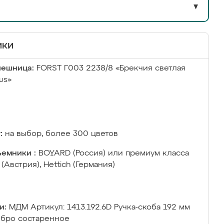
▼
ики
лешница:
FORST Г003 2238/8 «Брекчия светлая
us»
:
на выбор, более 300 цветов
емники :
BOYARD (Россия) или премиум класса
 (Австрия), Hettich (Германия)
и:
МДМ Артикул: 1413.192.6D Ручка-скоба 192 мм
бро состаренное