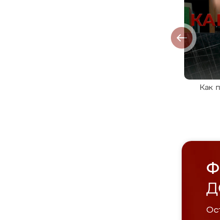
Как 
Ф
Д
Ост