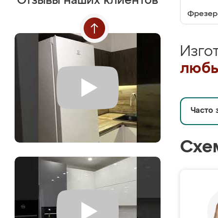
Отзывы наших клиентов
Фрезер
Изго
любы
Часто 
Схе