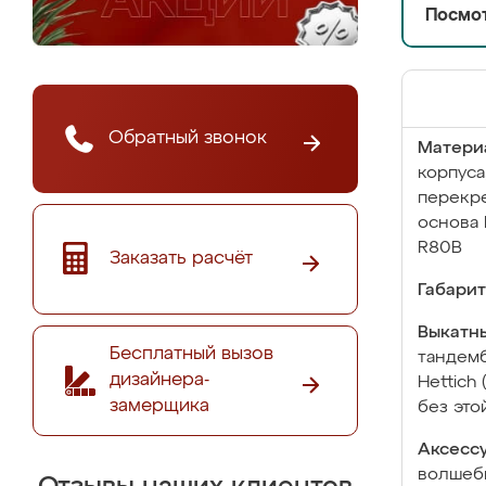
Посмот
Обратный звонок
Матери
корпуса
перекре
основа 
R80B
Заказать расчёт
Габарит
Выкатны
Бесплатный вызов
тандемб
дизайнера-
Hettich
замерщика
без это
Аксесс
волшебн