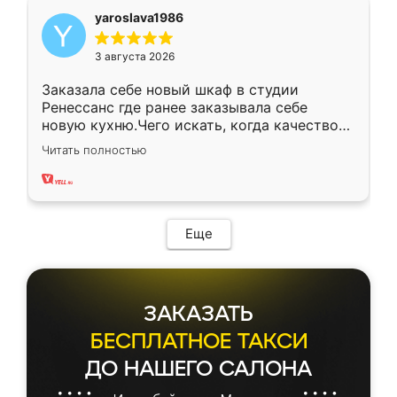
yaroslava1986
3 августа 2026
Заказала себе новый шкаф в студии
Ренессанс где ранее заказывала себе
новую кухню.Чего искать, когда качеством
вполне довольна. Служит кухня уже почти
Читать полностью
два года, нареканий нет.
Еще
ЗАКАЗАТЬ
БЕСПЛАТНОЕ ТАКСИ
ДО НАШЕГО САЛОНА