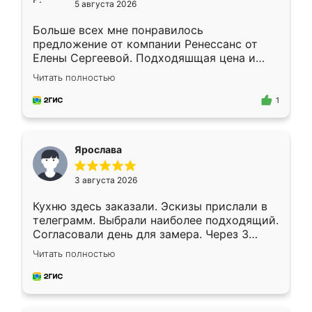
5 августа 2026
Больше всех мне понравилось
предложение от компании Ренессанс от
Елены Сергеевой. Подходяшщая цена и
короткие сроки изготовления. Приехавший
Читать полностью
для замера сотрудник Владислав
предложил по моему эскизу самый
1
подходящий вариант шкафа. Немного его
видоизменил, получилось даже лучше, чем
я хотела.
Ярослава
3 августа 2026
Кухню здесь заказали. Эскизы прислали в
телеграмм. Выбрали наиболее подходящий.
Согласовали день для замера. Через 3
недели кухня была уже готова. Остались
Читать полностью
довольны работой. Спасибо Ренессанс
мебель за качественную работу!