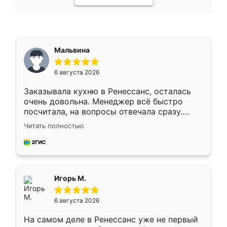
Мальвина
6 августа 2026
Заказывала кухню в Ренессанс, осталась
очень довольна. Менеджер всё быстро
посчитала, на вопросы отвечала сразу.
Замерщик приехал в субботу, подошёл к
Читать полностью
делу со всей ответственностью. Собрали
за день, ребята работали аккуратно, даже
пыли почти не было. Качество отличное,
ящики ходят плавно, ничего не скрипит.
Всё подошло как влитое.
Игорь М.
6 августа 2026
На самом деле в Ренессанс уже не первый