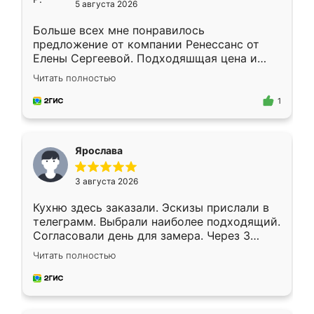
5 августа 2026
Больше всех мне понравилось
предложение от компании Ренессанс от
Елены Сергеевой. Подходяшщая цена и
короткие сроки изготовления. Приехавший
Читать полностью
для замера сотрудник Владислав
предложил по моему эскизу самый
1
подходящий вариант шкафа. Немного его
видоизменил, получилось даже лучше, чем
я хотела.
Ярослава
3 августа 2026
Кухню здесь заказали. Эскизы прислали в
телеграмм. Выбрали наиболее подходящий.
Согласовали день для замера. Через 3
недели кухня была уже готова. Остались
Читать полностью
довольны работой. Спасибо Ренессанс
мебель за качественную работу!