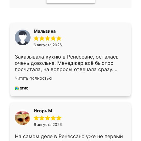
Мальвина
6 августа 2026
Заказывала кухню в Ренессанс, осталась
очень довольна. Менеджер всё быстро
посчитала, на вопросы отвечала сразу.
Замерщик приехал в субботу, подошёл к
Читать полностью
делу со всей ответственностью. Собрали
за день, ребята работали аккуратно, даже
пыли почти не было. Качество отличное,
ящики ходят плавно, ничего не скрипит.
Всё подошло как влитое.
Игорь М.
6 августа 2026
На самом деле в Ренессанс уже не первый