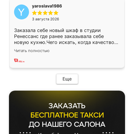
yaroslava1986
3 августа 2026
Заказала себе новый шкаф в студии
Ренессанс где ранее заказывала себе
новую кухню.Чего искать, когда качеством
вполне довольна. Служит кухня уже почти
Читать полностью
два года, нареканий нет.
Еще
ЗАКАЗАТЬ
БЕСПЛАТНОЕ ТАКСИ
ДО НАШЕГО САЛОНА