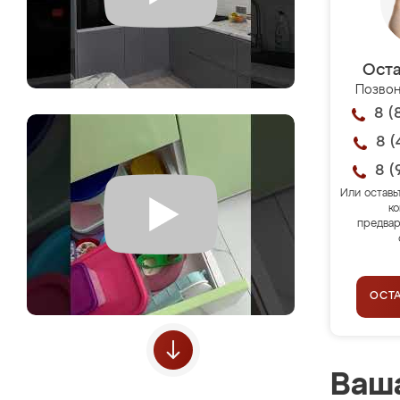
Оста
Позвон
8 (
8 (
8 (
Или оставь
ко
предвар
ОСТ
Ваша