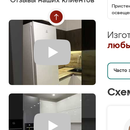
Отзывы наших клиентов
Пристен
освеще
Изго
любы
Часто 
Схе