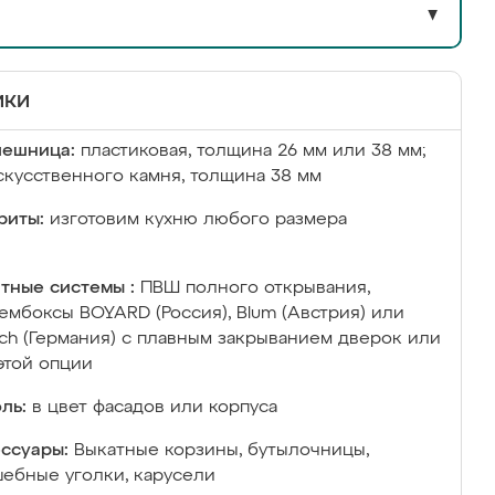
▼
ики
лешница:
пластиковая, толщина 26 мм или 38 мм;
скусственного камня, толщина 38 мм
риты:
изготовим кухню любого размера
тные системы :
ПВШ полного открывания,
ембоксы BOYARD (Россия), Blum (Австрия) или
ich (Германия) с плавным закрыванием дверок или
этой опции
ль:
в цвет фасадов или корпуса
ссуары:
Выкатные корзины, бутылочницы,
ебные уголки, карусели