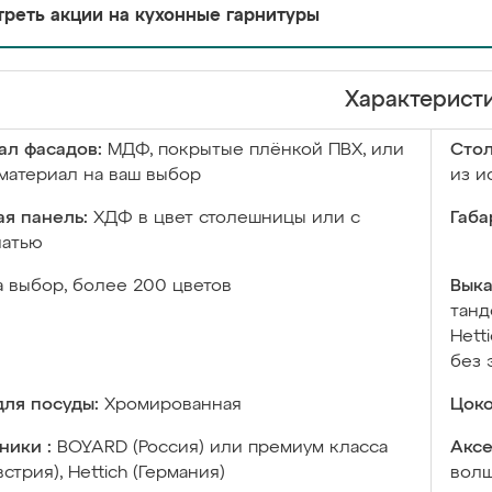
реть акции на кухонные гарнитуры
Характерист
ал фасадов:
МДФ, покрытые плёнкой ПВХ, или
Сто
материал на ваш выбор
из и
я панель:
ХДФ в цвет столешницы или с
Габа
чатью
а выбор, более 200 цветов
Выка
танд
Hett
без 
ля посуды:
Хромированная
Цоко
ники :
BOYARD (Россия) или премиум класса
Аксе
встрия), Hettich (Германия)
волш