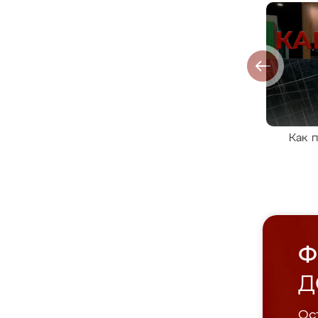
Как 
Ф
Д
Ост