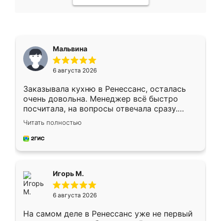
Мальвина
6 августа 2026
Заказывала кухню в Ренессанс, осталась
очень довольна. Менеджер всё быстро
посчитала, на вопросы отвечала сразу.
Замерщик приехал в субботу, подошёл к
Читать полностью
делу со всей ответственностью. Собрали
за день, ребята работали аккуратно, даже
пыли почти не было. Качество отличное,
ящики ходят плавно, ничего не скрипит.
Всё подошло как влитое.
Игорь М.
6 августа 2026
На самом деле в Ренессанс уже не первый