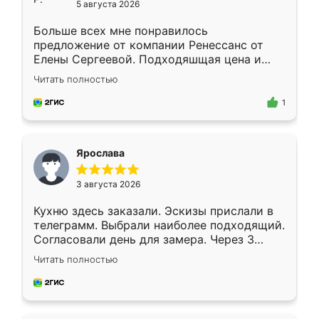
5 августа 2026
Больше всех мне понравилось
предложение от компании Ренессанс от
Елены Сергеевой. Подходяшщая цена и
короткие сроки изготовления. Приехавший
Читать полностью
для замера сотрудник Владислав
предложил по моему эскизу самый
1
подходящий вариант шкафа. Немного его
видоизменил, получилось даже лучше, чем
я хотела.
Ярослава
3 августа 2026
Кухню здесь заказали. Эскизы прислали в
телеграмм. Выбрали наиболее подходящий.
Согласовали день для замера. Через 3
недели кухня была уже готова. Остались
Читать полностью
довольны работой. Спасибо Ренессанс
мебель за качественную работу!