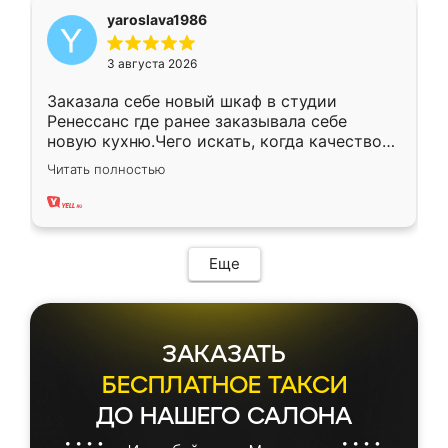
yaroslava1986
3 августа 2026
Заказала себе новый шкаф в студии
Ренессанс где ранее заказывала себе
новую кухню.Чего искать, когда качеством
вполне довольна. Служит кухня уже почти
Читать полностью
два года, нареканий нет.
Еще
ЗАКАЗАТЬ
БЕСПЛАТНОЕ ТАКСИ
ДО НАШЕГО САЛОНА