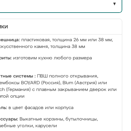
▼
ики
лешница:
пластиковая, толщина 26 мм или 38 мм;
скусственного камня, толщина 38 мм
риты:
изготовим кухню любого размера
тные системы :
ПВШ полного открывания,
ембоксы BOYARD (Россия), Blum (Австрия) или
ich (Германия) с плавным закрыванием дверок или
этой опции
ль:
в цвет фасадов или корпуса
ссуары:
Выкатные корзины, бутылочницы,
ебные уголки, карусели