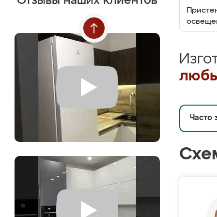
Отзывы наших клиентов
Пристен
освеще
Изго
любы
Часто 
Схе