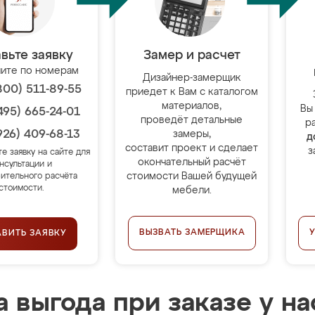
вьте заявку
Замер и расчет
ите по номерам
Дизайнер-замерщик
800) 511-89-55
приедет к Вам с каталогом
материалов,
Вы
495) 665-24-01
проведёт детальные
р
926) 409-68-13
замеры,
д
составит проект и сделает
з
те заявку на сайте для
окончательный расчёт
нсультации и
стоимости Вашей будущей
ительного расчёта
стоимости.
мебели.
ВЫЗВАТЬ ЗАМЕРЩИКА
АВИТЬ ЗАЯВКУ
 выгода при заказе у на