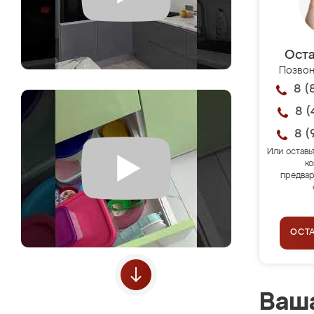
Оста
Позвон
8 (
8 (
8 (
Или оставь
ко
предвар
ОСТ
Ваша