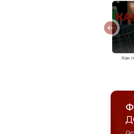
Как 
Ф
Д
Ост