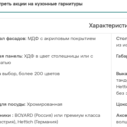
реть акции на кухонные гарнитуры
Характерист
ал фасадов:
МДФ с акриловым покрытием
Сто
из и
я панель:
ХДФ в цвет столешницы или с
Габа
чатью
а выбор, более 200 цветов
Выка
танд
Hett
без 
ля посуды:
Хромированная
Цоко
ники :
BOYARD (Россия) или премиум класса
Аксе
встрия), Hettich (Германия)
волш