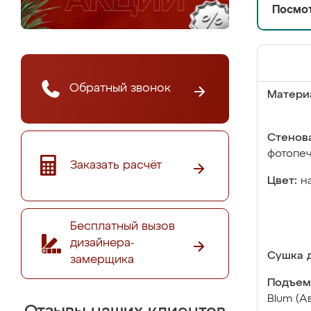
Посмот
Обратный звонок
Матери
Стенова
фотопе
Заказать расчёт
Цвет:
н
Бесплатный вызов
дизайнера-
Сушка д
замерщика
Подъем
Blum (А