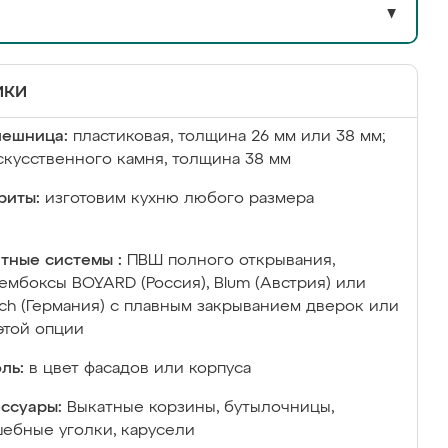
▼
ики
лешница:
пластиковая, толщина 26 мм или 38 мм;
скусственного камня, толщина 38 мм
риты:
изготовим кухню любого размера
тные системы :
ПВШ полного открывания,
ембоксы BOYARD (Россия), Blum (Австрия) или
ich (Германия) с плавным закрыванием дверок или
этой опции
ль:
в цвет фасадов или корпуса
ссуары:
Выкатные корзины, бутылочницы,
ебные уголки, карусели