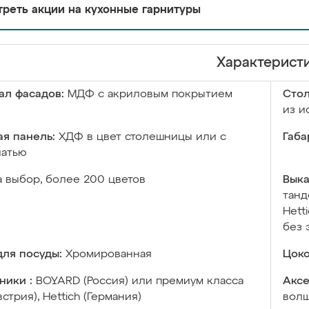
реть акции на кухонные гарнитуры
Характерист
ал фасадов:
МДФ с акриловым покрытием
Сто
из и
я панель:
ХДФ в цвет столешницы или с
Габа
чатью
а выбор, более 200 цветов
Выка
танд
Hett
без 
ля посуды:
Хромированная
Цоко
ники :
BOYARD (Россия) или премиум класса
Аксе
встрия), Hettich (Германия)
волш