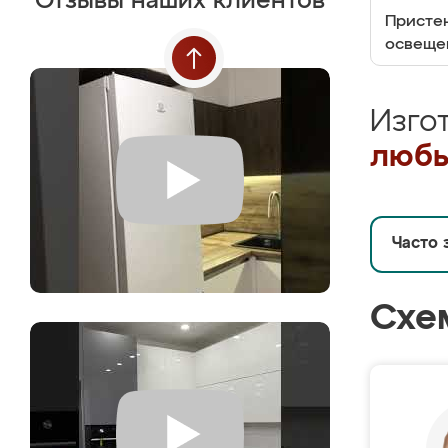
Отзывы наших клиентов
Пристен
освеще
Изго
любы
Часто 
Схе