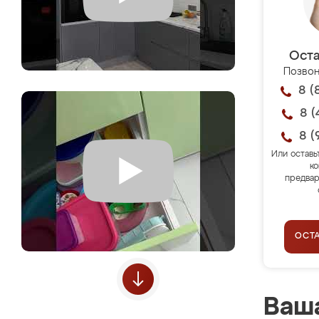
Оста
Позвон
8 (
8 (
8 (
Или оставь
ко
предвар
ОСТ
Ваша