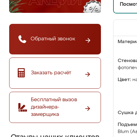
Посмот
Обратный звонок
Матери
Стенова
фотопе
Заказать расчёт
Цвет:
н
Бесплатный вызов
дизайнера-
Сушка д
замерщика
Подъем
Blum (А