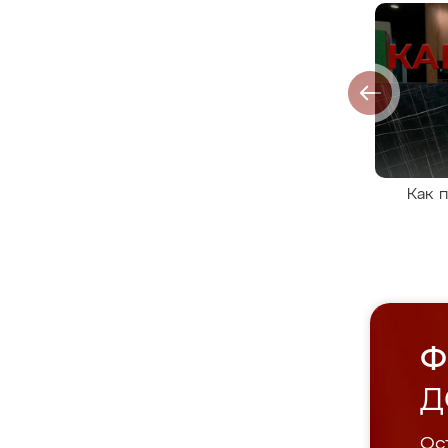
Как 
Ф
Д
Ост