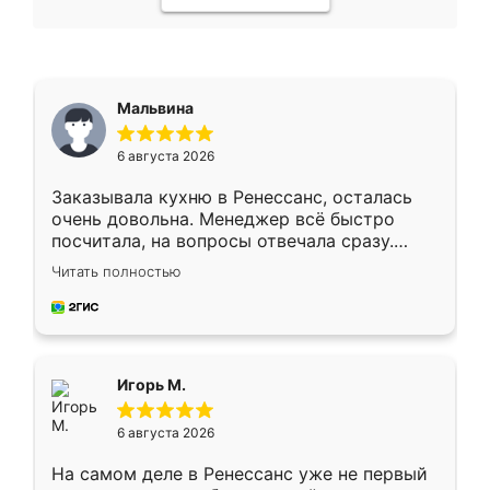
Мальвина
6 августа 2026
Заказывала кухню в Ренессанс, осталась
очень довольна. Менеджер всё быстро
посчитала, на вопросы отвечала сразу.
Замерщик приехал в субботу, подошёл к
Читать полностью
делу со всей ответственностью. Собрали
за день, ребята работали аккуратно, даже
пыли почти не было. Качество отличное,
ящики ходят плавно, ничего не скрипит.
Всё подошло как влитое.
Игорь М.
6 августа 2026
На самом деле в Ренессанс уже не первый