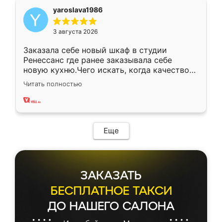
yaroslava1986
3 августа 2026
Заказала себе новый шкаф в студии
Ренессанс где ранее заказывала себе
новую кухню.Чего искать, когда качеством
вполне довольна. Служит кухня уже почти
Читать полностью
два года, нареканий нет.
Еще
ЗАКАЗАТЬ
БЕСПЛАТНОЕ ТАКСИ
ДО НАШЕГО САЛОНА