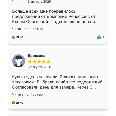
5 августа 2026
Больше всех мне понравилось
предложение от компании Ренессанс от
Елены Сергеевой. Подходяшщая цена и
короткие сроки изготовления. Приехавший
Читать полностью
для замера сотрудник Владислав
предложил по моему эскизу самый
1
подходящий вариант шкафа. Немного его
видоизменил, получилось даже лучше, чем
я хотела.
Ярослава
3 августа 2026
Кухню здесь заказали. Эскизы прислали в
телеграмм. Выбрали наиболее подходящий.
Согласовали день для замера. Через 3
недели кухня была уже готова. Остались
Читать полностью
довольны работой. Спасибо Ренессанс
мебель за качественную работу!