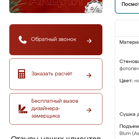
Посмот
Обратный звонок
Матери
Стенова
фотопе
Заказать расчёт
Цвет:
н
Бесплатный вызов
дизайнера-
Сушка д
замерщика
Подъем
Blum (А