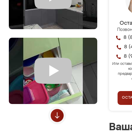
Оста
Позвон
8 (
8 (
8 (
Или оставь
ко
предвар
ОСТ
Ваша