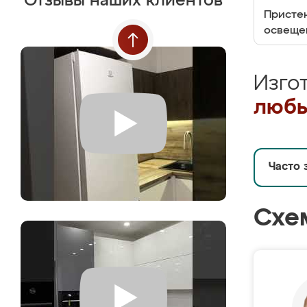
Отзывы наших клиентов
Пристен
освеще
Изго
любы
Часто 
Схе