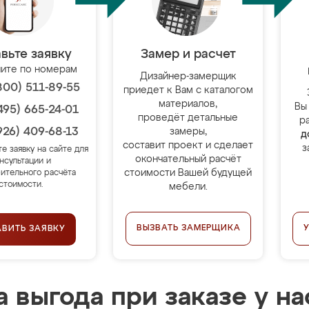
вьте заявку
Замер и расчет
ите по номерам
Дизайнер-замерщик
800) 511-89-55
приедет к Вам с каталогом
материалов,
Вы
495) 665-24-01
проведёт детальные
р
926) 409-68-13
замеры,
д
составит проект и сделает
з
те заявку на сайте для
окончательный расчёт
нсультации и
стоимости Вашей будущей
ительного расчёта
стоимости.
мебели.
ВЫЗВАТЬ ЗАМЕРЩИКА
АВИТЬ ЗАЯВКУ
 выгода при заказе у на