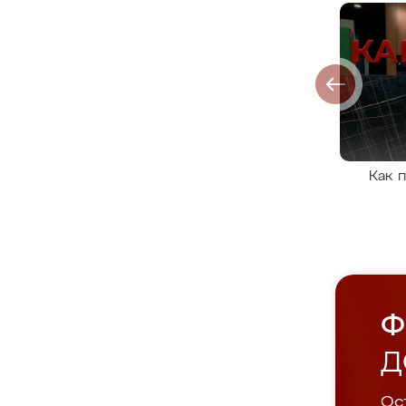
Как 
Ф
Д
Ост