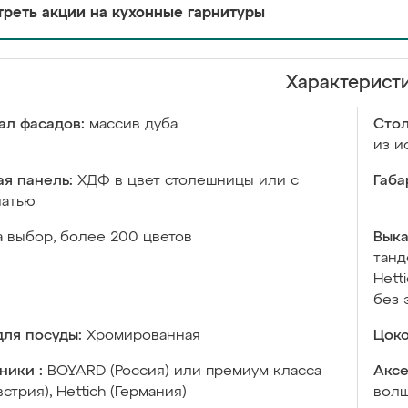
реть акции на кухонные гарнитуры
Характерист
ал фасадов:
массив дуба
Сто
из и
я панель:
ХДФ в цвет столешницы или с
Габа
чатью
а выбор, более 200 цветов
Выка
танд
Hett
без 
ля посуды:
Хромированная
Цоко
ники :
BOYARD (Россия) или премиум класса
Аксе
встрия), Hettich (Германия)
волш