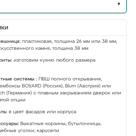
▼
ики
лешница:
пластиковая, толщина 26 мм или 38 мм;
скусственного камня, толщина 38 мм
риты:
изготовим кухню любого размера
тные системы :
ПВШ полного открывания,
ембоксы BOYARD (Россия), Blum (Австрия) или
ich (Германия) с плавным закрыванием дверок или
этой опции
ль:
в цвет фасадов или корпуса
ссуары:
Выкатные корзины, бутылочницы,
ебные уголки, карусели