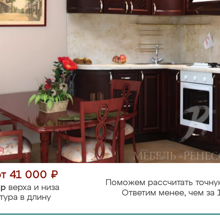
от 41 000 ₽
Поможем рассчитать точну
тр
верха и низа
Ответим менее, чем за 
тура в длину