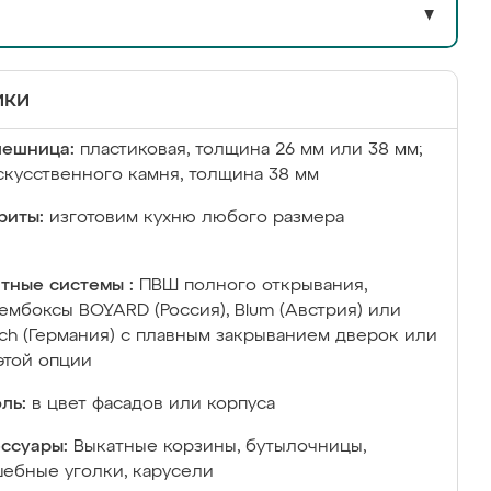
▼
ики
лешница:
пластиковая, толщина 26 мм или 38 мм;
скусственного камня, толщина 38 мм
риты:
изготовим кухню любого размера
тные системы :
ПВШ полного открывания,
ембоксы BOYARD (Россия), Blum (Австрия) или
ich (Германия) с плавным закрыванием дверок или
этой опции
ль:
в цвет фасадов или корпуса
ссуары:
Выкатные корзины, бутылочницы,
ебные уголки, карусели