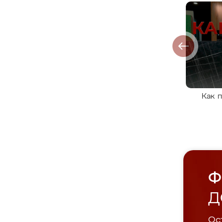
Как 
Ф
Д
Ост