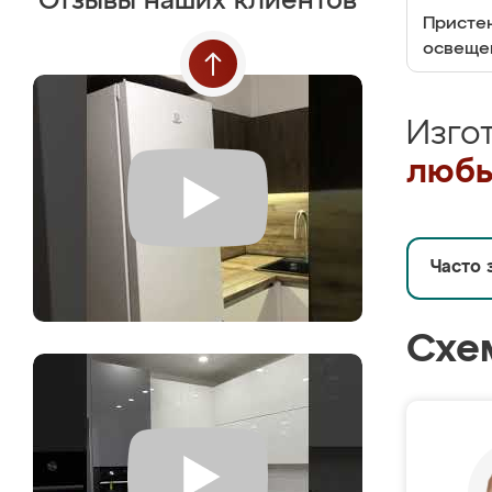
Отзывы наших клиентов
Пристен
освеще
Изго
любы
Часто 
Схе