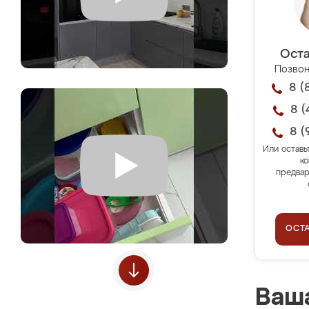
Оста
Позвон
8 (
8 (
8 (
Или оставь
ко
предвар
ОСТ
Ваша