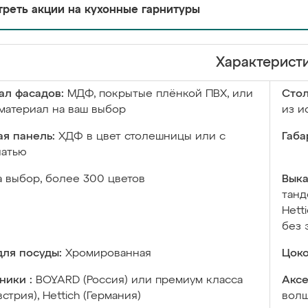
реть акции на кухонные гарнитуры
Характерист
ал фасадов:
МДФ, покрытые плёнкой ПВХ, или
Сто
материал на ваш выбор
из и
я панель:
ХДФ в цвет столешницы или с
Габа
чатью
а выбор, более 300 цветов
Выка
танд
Hett
без 
ля посуды:
Хромированная
Цоко
ники :
BOYARD (Россия) или премиум класса
Аксе
встрия), Hettich (Германия)
волш