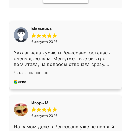
Мальвина
6 августа 2026
Заказывала кухню в Ренессанс, осталась
очень довольна. Менеджер всё быстро
посчитала, на вопросы отвечала сразу.
Замерщик приехал в субботу, подошёл к
Читать полностью
делу со всей ответственностью. Собрали
за день, ребята работали аккуратно, даже
пыли почти не было. Качество отличное,
ящики ходят плавно, ничего не скрипит.
Всё подошло как влитое.
Игорь М.
6 августа 2026
На самом деле в Ренессанс уже не первый