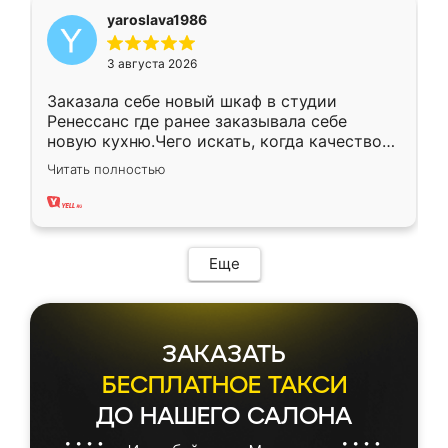
yaroslava1986
3 августа 2026
Заказала себе новый шкаф в студии
Ренессанс где ранее заказывала себе
новую кухню.Чего искать, когда качеством
вполне довольна. Служит кухня уже почти
Читать полностью
два года, нареканий нет.
Еще
ЗАКАЗАТЬ
БЕСПЛАТНОЕ ТАКСИ
ДО НАШЕГО САЛОНА