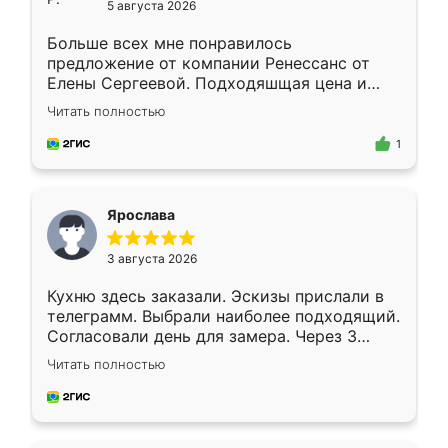
5 августа 2026
Больше всех мне понравилось
предложение от компании Ренессанс от
Елены Сергеевой. Подходяшщая цена и
короткие сроки изготовления. Приехавший
Читать полностью
для замера сотрудник Владислав
предложил по моему эскизу самый
1
подходящий вариант шкафа. Немного его
видоизменил, получилось даже лучше, чем
я хотела.
Ярослава
3 августа 2026
Кухню здесь заказали. Эскизы прислали в
телеграмм. Выбрали наиболее подходящий.
Согласовали день для замера. Через 3
недели кухня была уже готова. Остались
Читать полностью
довольны работой. Спасибо Ренессанс
мебель за качественную работу!