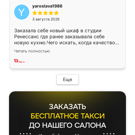
yaroslava1986
3 августа 2026
Заказала себе новый шкаф в студии
Ренессанс где ранее заказывала себе
новую кухню.Чего искать, когда качеством
вполне довольна. Служит кухня уже почти
Читать полностью
два года, нареканий нет.
Еще
ЗАКАЗАТЬ
БЕСПЛАТНОЕ ТАКСИ
ДО НАШЕГО САЛОНА