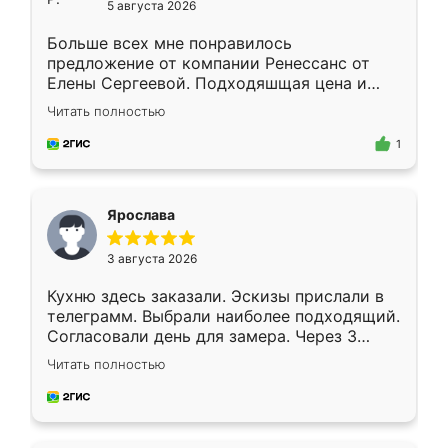
5 августа 2026
Больше всех мне понравилось
предложение от компании Ренессанс от
Елены Сергеевой. Подходяшщая цена и
короткие сроки изготовления. Приехавший
Читать полностью
для замера сотрудник Владислав
предложил по моему эскизу самый
1
подходящий вариант шкафа. Немного его
видоизменил, получилось даже лучше, чем
я хотела.
Ярослава
3 августа 2026
Кухню здесь заказали. Эскизы прислали в
телеграмм. Выбрали наиболее подходящий.
Согласовали день для замера. Через 3
недели кухня была уже готова. Остались
Читать полностью
довольны работой. Спасибо Ренессанс
мебель за качественную работу!