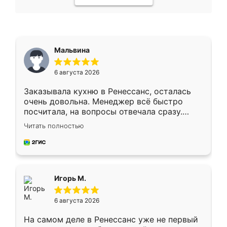
Мальвина
6 августа 2026
Заказывала кухню в Ренессанс, осталась
очень довольна. Менеджер всё быстро
посчитала, на вопросы отвечала сразу.
Замерщик приехал в субботу, подошёл к
Читать полностью
делу со всей ответственностью. Собрали
за день, ребята работали аккуратно, даже
пыли почти не было. Качество отличное,
ящики ходят плавно, ничего не скрипит.
Всё подошло как влитое.
Игорь М.
6 августа 2026
На самом деле в Ренессанс уже не первый