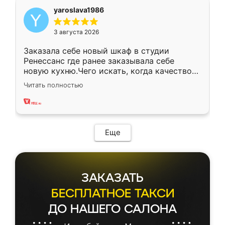
yaroslava1986
3 августа 2026
Заказала себе новый шкаф в студии
Ренессанс где ранее заказывала себе
новую кухню.Чего искать, когда качеством
вполне довольна. Служит кухня уже почти
Читать полностью
два года, нареканий нет.
Еще
ЗАКАЗАТЬ
БЕСПЛАТНОЕ ТАКСИ
ДО НАШЕГО САЛОНА