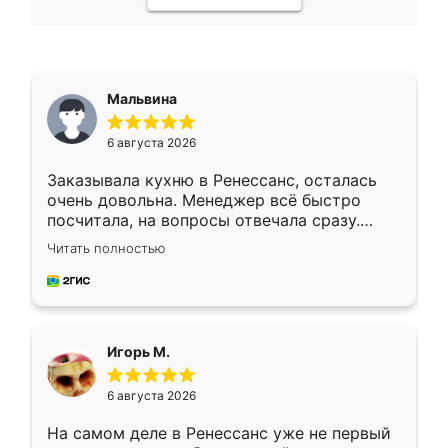
Мальвина
6 августа 2026
Заказывала кухню в Ренессанс, осталась
очень довольна. Менеджер всё быстро
посчитала, на вопросы отвечала сразу.
Замерщик приехал в субботу, подошёл к
Читать полностью
делу со всей ответственностью. Собрали
за день, ребята работали аккуратно, даже
пыли почти не было. Качество отличное,
ящики ходят плавно, ничего не скрипит.
Всё подошло как влитое.
Игорь М.
6 августа 2026
На самом деле в Ренессанс уже не первый