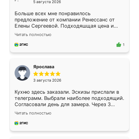
5 августа 2026
Больше всех мне понравилось
предложение от компании Ренессанс от
Елены Сергеевой. Подходяшщая цена и
короткие сроки изготовления. Приехавший
Читать полностью
для замера сотрудник Владислав
предложил по моему эскизу самый
1
подходящий вариант шкафа. Немного его
видоизменил, получилось даже лучше, чем
я хотела.
Ярослава
3 августа 2026
Кухню здесь заказали. Эскизы прислали в
телеграмм. Выбрали наиболее подходящий.
Согласовали день для замера. Через 3
недели кухня была уже готова. Остались
Читать полностью
довольны работой. Спасибо Ренессанс
мебель за качественную работу!