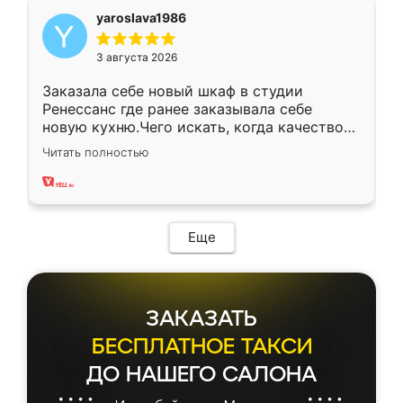
yaroslava1986
3 августа 2026
Заказала себе новый шкаф в студии
Ренессанс где ранее заказывала себе
новую кухню.Чего искать, когда качеством
вполне довольна. Служит кухня уже почти
Читать полностью
два года, нареканий нет.
Еще
ЗАКАЗАТЬ
БЕСПЛАТНОЕ ТАКСИ
ДО НАШЕГО САЛОНА