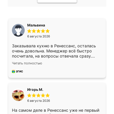
Мальвина
6 августа 2026
Заказывала кухню в Ренессанс, осталась
очень довольна. Менеджер всё быстро
посчитала, на вопросы отвечала сразу.
Замерщик приехал в субботу, подошёл к
Читать полностью
делу со всей ответственностью. Собрали
за день, ребята работали аккуратно, даже
пыли почти не было. Качество отличное,
ящики ходят плавно, ничего не скрипит.
Всё подошло как влитое.
Игорь М.
6 августа 2026
На самом деле в Ренессанс уже не первый