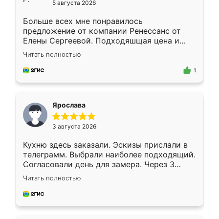
5 августа 2026
Больше всех мне понравилось
предложение от компании Ренессанс от
Елены Сергеевой. Подходяшщая цена и
короткие сроки изготовления. Приехавший
Читать полностью
для замера сотрудник Владислав
предложил по моему эскизу самый
1
подходящий вариант шкафа. Немного его
видоизменил, получилось даже лучше, чем
я хотела.
Ярослава
3 августа 2026
Кухню здесь заказали. Эскизы прислали в
телеграмм. Выбрали наиболее подходящий.
Согласовали день для замера. Через 3
недели кухня была уже готова. Остались
Читать полностью
довольны работой. Спасибо Ренессанс
мебель за качественную работу!