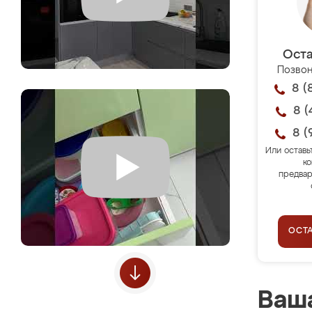
Оста
Позвон
8 (
8 (
8 (
Или оставь
ко
предвар
ОСТ
Ваша