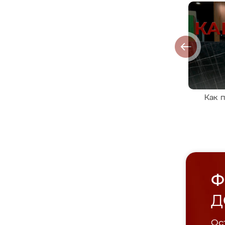
Как 
Ф
Д
Ост