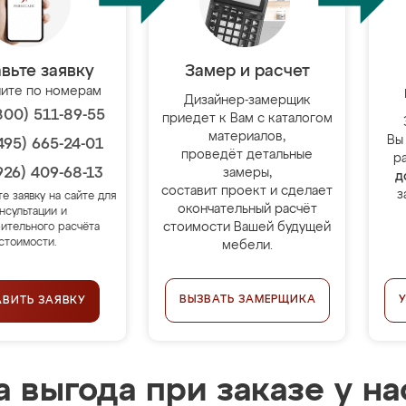
вьте заявку
Замер и расчет
ите по номерам
Дизайнер-замерщик
800) 511-89-55
приедет к Вам с каталогом
материалов,
Вы
495) 665-24-01
проведёт детальные
р
926) 409-68-13
замеры,
д
составит проект и сделает
з
те заявку на сайте для
окончательный расчёт
нсультации и
стоимости Вашей будущей
ительного расчёта
стоимости.
мебели.
ВЫЗВАТЬ ЗАМЕРЩИКА
АВИТЬ ЗАЯВКУ
 выгода при заказе у на