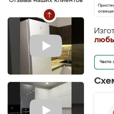
Отзывы наших клиентов
Пристен
освеще
Изго
любы
Часто 
Схе