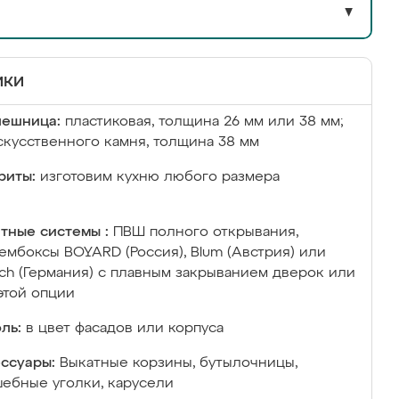
▼
ики
лешница:
пластиковая, толщина 26 мм или 38 мм;
скусственного камня, толщина 38 мм
риты:
изготовим кухню любого размера
тные системы :
ПВШ полного открывания,
ембоксы BOYARD (Россия), Blum (Австрия) или
ich (Германия) с плавным закрыванием дверок или
этой опции
ль:
в цвет фасадов или корпуса
ссуары:
Выкатные корзины, бутылочницы,
ебные уголки, карусели