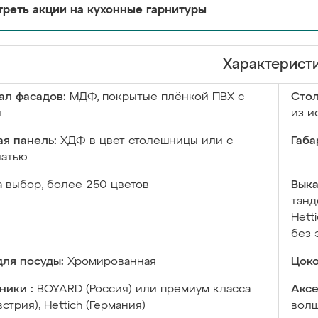
реть акции на кухонные гарнитуры
Характерист
ал фасадов:
МДФ, покрытые плёнкой ПВХ с
Сто
й
из и
я панель:
ХДФ в цвет столешницы или с
Габа
чатью
а выбор, более 250 цветов
Выка
танд
Hett
без 
ля посуды:
Хромированная
Цоко
ники :
BOYARD (Россия) или премиум класса
Аксе
встрия), Hettich (Германия)
волш