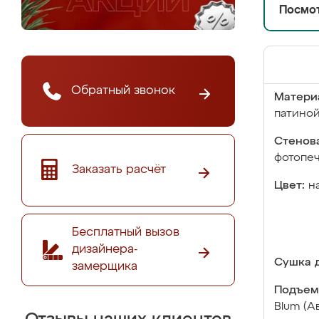
Посмот
Обратный звонок
Матери
патино
Стенова
фотопе
Заказать расчёт
Цвет:
н
Бесплатный вызов
дизайнера-
Сушка д
замерщика
Подъем
Blum (А