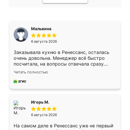
Мальвина
6 августа 2026
Заказывала кухню в Ренессанс, осталась
очень довольна. Менеджер всё быстро
посчитала, на вопросы отвечала сразу.
Замерщик приехал в субботу, подошёл к
Читать полностью
делу со всей ответственностью. Собрали
за день, ребята работали аккуратно, даже
пыли почти не было. Качество отличное,
ящики ходят плавно, ничего не скрипит.
Всё подошло как влитое.
Игорь М.
6 августа 2026
На самом деле в Ренессанс уже не первый