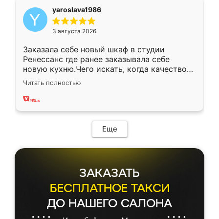
yaroslava1986
3 августа 2026
Заказала себе новый шкаф в студии
Ренессанс где ранее заказывала себе
новую кухню.Чего искать, когда качеством
вполне довольна. Служит кухня уже почти
Читать полностью
два года, нареканий нет.
Еще
ЗАКАЗАТЬ
БЕСПЛАТНОЕ ТАКСИ
ДО НАШЕГО САЛОНА