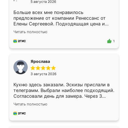
5 августа 2026
Больше всех мне понравилось
предложение от компании Ренессанс от
Елены Сергеевой. Подходяшщая цена и
короткие сроки изготовления. Приехавший
Читать полностью
для замера сотрудник Владислав
предложил по моему эскизу самый
1
подходящий вариант шкафа. Немного его
видоизменил, получилось даже лучше, чем
я хотела.
Ярослава
3 августа 2026
Кухню здесь заказали. Эскизы прислали в
телеграмм. Выбрали наиболее подходящий.
Согласовали день для замера. Через 3
недели кухня была уже готова. Остались
Читать полностью
довольны работой. Спасибо Ренессанс
мебель за качественную работу!