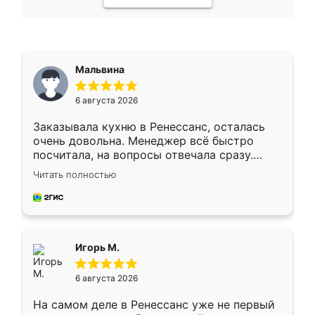
Мальвина
6 августа 2026
Заказывала кухню в Ренессанс, осталась
очень довольна. Менеджер всё быстро
посчитала, на вопросы отвечала сразу.
Замерщик приехал в субботу, подошёл к
Читать полностью
делу со всей ответственностью. Собрали
за день, ребята работали аккуратно, даже
пыли почти не было. Качество отличное,
ящики ходят плавно, ничего не скрипит.
Всё подошло как влитое.
Игорь М.
6 августа 2026
На самом деле в Ренессанс уже не первый