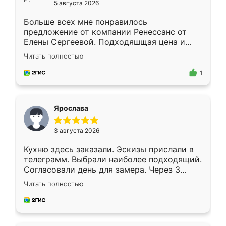
5 августа 2026
Больше всех мне понравилось
предложение от компании Ренессанс от
Елены Сергеевой. Подходяшщая цена и
короткие сроки изготовления. Приехавший
Читать полностью
для замера сотрудник Владислав
предложил по моему эскизу самый
1
подходящий вариант шкафа. Немного его
видоизменил, получилось даже лучше, чем
я хотела.
Ярослава
3 августа 2026
Кухню здесь заказали. Эскизы прислали в
телеграмм. Выбрали наиболее подходящий.
Согласовали день для замера. Через 3
недели кухня была уже готова. Остались
Читать полностью
довольны работой. Спасибо Ренессанс
мебель за качественную работу!