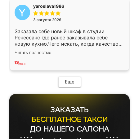
yaroslava1986
3 августа 2026
Заказала себе новый шкаф в студии
Ренессанс где ранее заказывала себе
новую кухню.Чего искать, когда качеством
вполне довольна. Служит кухня уже почти
Читать полностью
два года, нареканий нет.
Еще
ЗАКАЗАТЬ
БЕСПЛАТНОЕ ТАКСИ
ДО НАШЕГО САЛОНА