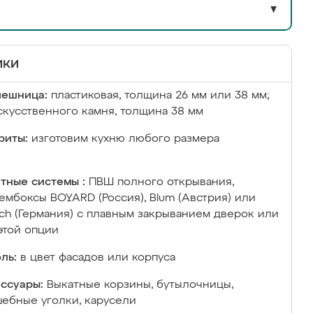
▼
ики
лешница:
пластиковая, толщина 26 мм или 38 мм;
скусственного камня, толщина 38 мм
риты:
изготовим кухню любого размера
тные системы :
ПВШ полного открывания,
ембоксы BOYARD (Россия), Blum (Австрия) или
ich (Германия) с плавным закрыванием дверок или
этой опции
ль:
в цвет фасадов или корпуса
ссуары:
Выкатные корзины, бутылочницы,
ебные уголки, карусели