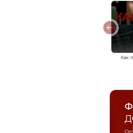
Как 
Ф
Д
Ост