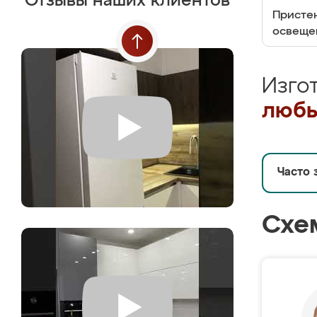
Отзывы наших клиентов
Пристен
освеще
Изго
любы
Часто 
Схе