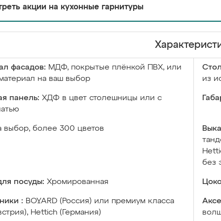
реть акции на кухонные гарнитуры
Характерист
ал фасадов:
МДФ, покрытые плёнкой ПВХ, или
Сто
материал на ваш выбор
из и
я панель:
ХДФ в цвет столешницы или с
Габа
чатью
а выбор, более 300 цветов
Выка
танд
Hett
без 
ля посуды:
Хромированная
Цоко
ники :
BOYARD (Россия) или премиум класса
Аксе
встрия), Hettich (Германия)
волш