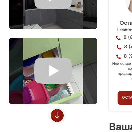
Оста
Позвон
8 (
8 (
8 (
Или оставь
ко
предвар
ОСТ
Ваша