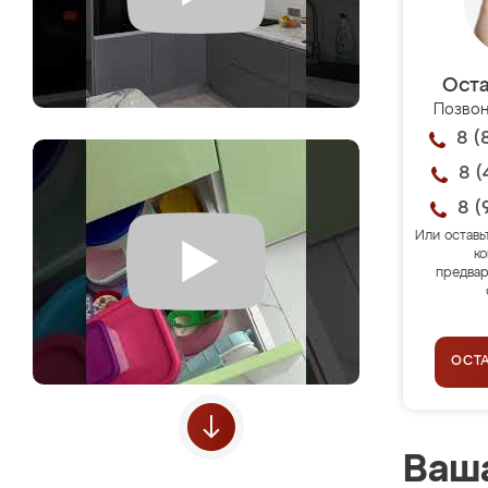
Оста
Позвон
8 (
8 (
8 (
Или оставь
ко
предвар
ОСТ
Ваша