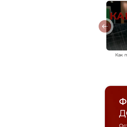
Как 
Ф
Д
Ост