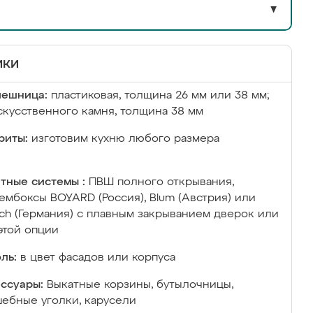
▼
ики
лешница:
пластиковая, толщина 26 мм или 38 мм;
скусственного камня, толщина 38 мм
риты:
изготовим кухню любого размера
тные системы :
ПВШ полного открывания,
ембоксы BOYARD (Россия), Blum (Австрия) или
ich (Германия) с плавным закрыванием дверок или
этой опции
ль:
в цвет фасадов или корпуса
ссуары:
Выкатные корзины, бутылочницы,
ебные уголки, карусели