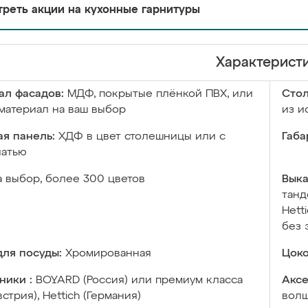
реть акции на кухонные гарнитуры
Характерист
ал фасадов:
МДФ, покрытые плёнкой ПВХ, или
Сто
материал на ваш выбор
из и
я панель:
ХДФ в цвет столешницы или с
Габа
чатью
а выбор, более 300 цветов
Выка
танд
Hett
без 
ля посуды:
Хромированная
Цоко
ники :
BOYARD (Россия) или премиум класса
Аксе
встрия), Hettich (Германия)
волш