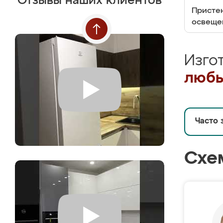
Отзывы наших клиентов
Пристен
освеще
Изго
любы
Часто 
Схе