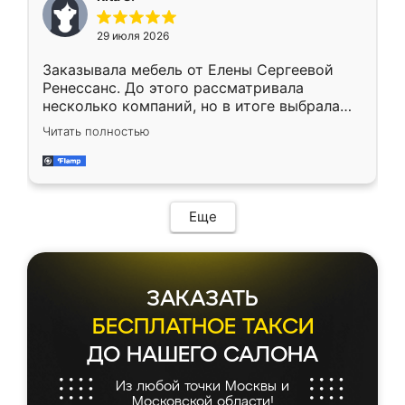
каких-либо доработок. Качеством осталась
довольна, все выглядит так, как и ожидала.
29 июля 2026
Заказывала мебель от Елены Сергеевой
Ренессанс. До этого рассматривала
несколько компаний, но в итоге выбрала
эту. Сначала обговорили условия, потом
Читать полностью
приехал замерщик, всё спокойно объяснил
и снял размеры. Изготовили в срок, с
доставкой тоже никаких проблем не
возникло. Сборку выполнили аккуратно,
мебель сразу встала на свое место без
Еще
каких-либо доработок. Качеством осталась
довольна, все выглядит так, как и ожидала.
ЗАКАЗАТЬ
БЕСПЛАТНОЕ ТАКСИ
ДО НАШЕГО САЛОНА
Из любой точки Москвы и
Московской области!