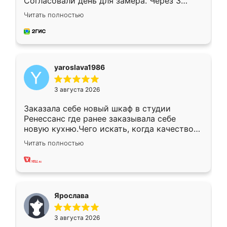
Согласовали день для замера. Через 3
недели кухня была уже готова. Остались
Читать полностью
довольны работой. Спасибо Ренессанс
мебель за качественную работу!
yaroslava1986
3 августа 2026
Заказала себе новый шкаф в студии
Ренессанс где ранее заказывала себе
новую кухню.Чего искать, когда качеством
вполне довольна. Служит кухня уже почти
Читать полностью
два года, нареканий нет.
Ярослава
3 августа 2026