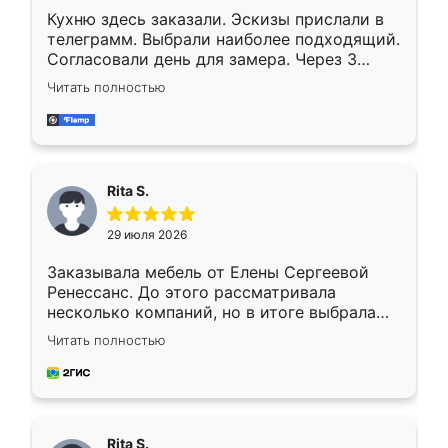
Кухню здесь заказали. Эскизы прислали в
телеграмм. Выбрали наиболее подходящий.
Согласовали день для замера. Через 3
недели кухня была уже готова. Остались
Читать полностью
довольны работой. Спасибо Ренессанс
мебель за качественную работу!
Rita S.
29 июля 2026
Заказывала мебель от Елены Сергеевой
Ренессанс. До этого рассматривала
несколько компаний, но в итоге выбрала
эту. Сначала обговорили условия, потом
Читать полностью
приехал замерщик, всё спокойно объяснил
и снял размеры. Изготовили в срок, с
доставкой тоже никаких проблем не
возникло. Сборку выполнили аккуратно,
мебель сразу встала на свое место без
Rita S.