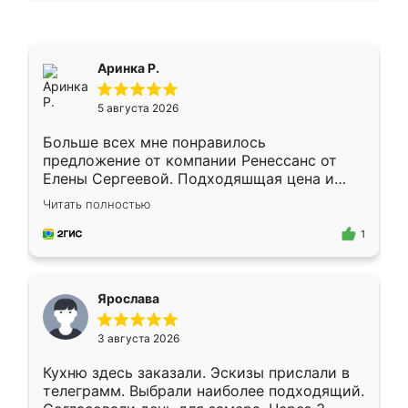
Аринка Р.
5 августа 2026
Больше всех мне понравилось
предложение от компании Ренессанс от
Елены Сергеевой. Подходяшщая цена и
короткие сроки изготовления. Приехавший
Читать полностью
для замера сотрудник Владислав
предложил по моему эскизу самый
1
подходящий вариант шкафа. Немного его
видоизменил, получилось даже лучше, чем
я хотела.
Ярослава
3 августа 2026
Кухню здесь заказали. Эскизы прислали в
телеграмм. Выбрали наиболее подходящий.