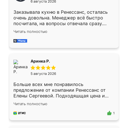
6 августа 2026
мебели буду заказывать только здесь.
Заказывала кухню в Ренессанс, осталась
очень довольна. Менеджер всё быстро
посчитала, на вопросы отвечала сразу.
Замерщик приехал в субботу, подошёл к
Читать полностью
делу со всей ответственностью. Собрали
за день, ребята работали аккуратно, даже
пыли почти не было. Качество отличное,
ящики ходят плавно, ничего не скрипит.
Всё подошло как влитое.
Аринка Р.
5 августа 2026
Больше всех мне понравилось
предложение от компании Ренессанс от
Елены Сергеевой. Подходяшщая цена и
короткие сроки изготовления. Приехавший
Читать полностью
для замера сотрудник Владислав
предложил по моему эскизу самый
1
подходящий вариант шкафа. Немного его
видоизменил, получилось даже лучше, чем