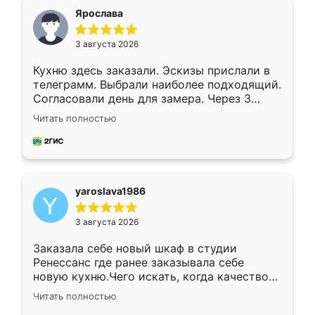
я хотела.
Ярослава
3 августа 2026
Кухню здесь заказали. Эскизы прислали в
телеграмм. Выбрали наиболее подходящий.
Согласовали день для замера. Через 3
недели кухня была уже готова. Остались
Читать полностью
довольны работой. Спасибо Ренессанс
мебель за качественную работу!
yaroslava1986
3 августа 2026
Заказала себе новый шкаф в студии
Ренессанс где ранее заказывала себе
новую кухню.Чего искать, когда качеством
вполне довольна. Служит кухня уже почти
Читать полностью
два года, нареканий нет.