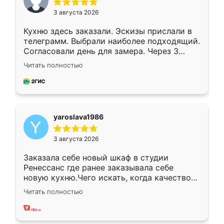
3 августа 2026
Кухню здесь заказали. Эскизы прислали в
телеграмм. Выбрали наиболее подходящий.
Согласовали день для замера. Через 3
недели кухня была уже готова. Остались
Читать полностью
довольны работой. Спасибо Ренессанс
мебель за качественную работу!
yaroslava1986
3 августа 2026
Заказала себе новый шкаф в студии
Ренессанс где ранее заказывала себе
новую кухню.Чего искать, когда качеством
вполне довольна. Служит кухня уже почти
Читать полностью
два года, нареканий нет.