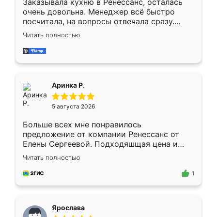
Заказывала кухню в Ренессанс, осталась
очень довольна. Менеджер всё быстро
посчитала, на вопросы отвечала сразу.
Замерщик приехал в субботу, подошёл к
Читать полностью
делу со всей ответственностью. Собрали
за день, ребята работали аккуратно, даже
пыли почти не было. Качество отличное,
ящики ходят плавно, ничего не скрипит.
Всё подошло как влитое.
Аринка Р.
5 августа 2026
Больше всех мне понравилось
предложение от компании Ренессанс от
Елены Сергеевой. Подходяшщая цена и
короткие сроки изготовления. Приехавший
Читать полностью
для замера сотрудник Владислав
предложил по моему эскизу самый
1
подходящий вариант шкафа. Немного его
видоизменил, получилось даже лучше, чем
я хотела.
Ярослава