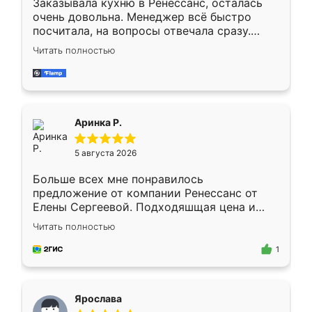
Заказывала кухню в Ренессанс, осталась
очень довольна. Менеджер всё быстро
посчитала, на вопросы отвечала сразу.
Замерщик приехал в субботу, подошёл к
Читать полностью
делу со всей ответственностью. Собрали
за день, ребята работали аккуратно, даже
пыли почти не было. Качество отличное,
ящики ходят плавно, ничего не скрипит.
Всё подошло как влитое.
Аринка Р.
5 августа 2026
Больше всех мне понравилось
предложение от компании Ренессанс от
Елены Сергеевой. Подходяшщая цена и
короткие сроки изготовления. Приехавший
Читать полностью
для замера сотрудник Владислав
предложил по моему эскизу самый
1
подходящий вариант шкафа. Немного его
видоизменил, получилось даже лучше, чем
я хотела.
Ярослава