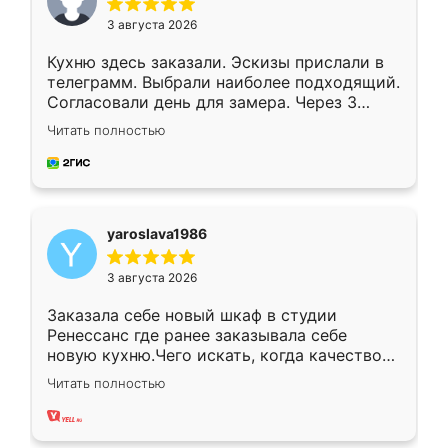
3 августа 2026
Кухню здесь заказали. Эскизы прислали в
телеграмм. Выбрали наиболее подходящий.
Согласовали день для замера. Через 3
недели кухня была уже готова. Остались
Читать полностью
довольны работой. Спасибо Ренессанс
мебель за качественную работу!
yaroslava1986
3 августа 2026
Заказала себе новый шкаф в студии
Ренессанс где ранее заказывала себе
новую кухню.Чего искать, когда качеством
вполне довольна. Служит кухня уже почти
Читать полностью
два года, нареканий нет.