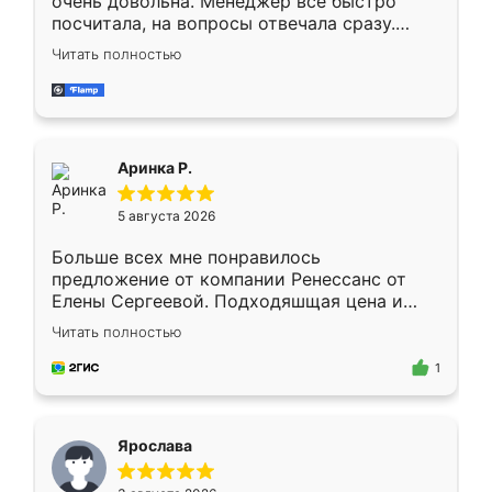
очень довольна. Менеджер всё быстро
посчитала, на вопросы отвечала сразу.
Замерщик приехал в субботу, подошёл к
Читать полностью
делу со всей ответственностью. Собрали
за день, ребята работали аккуратно, даже
пыли почти не было. Качество отличное,
ящики ходят плавно, ничего не скрипит.
Всё подошло как влитое.
Аринка Р.
5 августа 2026
Больше всех мне понравилось
предложение от компании Ренессанс от
Елены Сергеевой. Подходяшщая цена и
короткие сроки изготовления. Приехавший
Читать полностью
для замера сотрудник Владислав
предложил по моему эскизу самый
1
подходящий вариант шкафа. Немного его
видоизменил, получилось даже лучше, чем
я хотела.
Ярослава