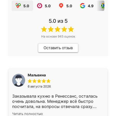
5.0
5.0
5.0
4.9
5.0
5.0
из 5
На основе
945
оценок
Оставить отзыв
Мальвина
6 августа 2026
Заказывала кухню в Ренессанс, осталась
очень довольна. Менеджер всё быстро
посчитала, на вопросы отвечала сразу.
Замерщик приехал в субботу, подошёл к
Читать полностью