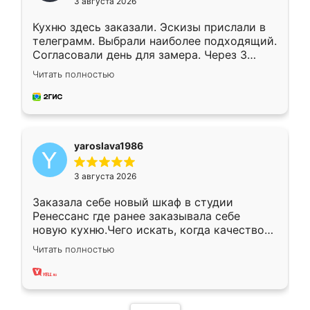
3 августа 2026
Кухню здесь заказали. Эскизы прислали в
телеграмм. Выбрали наиболее подходящий.
Согласовали день для замера. Через 3
недели кухня была уже готова. Остались
Читать полностью
довольны работой. Спасибо Ренессанс
мебель за качественную работу!
yaroslava1986
3 августа 2026
Заказала себе новый шкаф в студии
Ренессанс где ранее заказывала себе
новую кухню.Чего искать, когда качеством
вполне довольна. Служит кухня уже почти
Читать полностью
два года, нареканий нет.