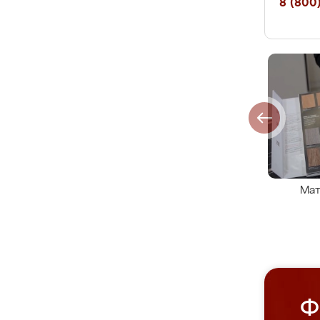
8 (800)
Мат
Ф