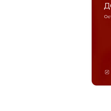
Д
Ост