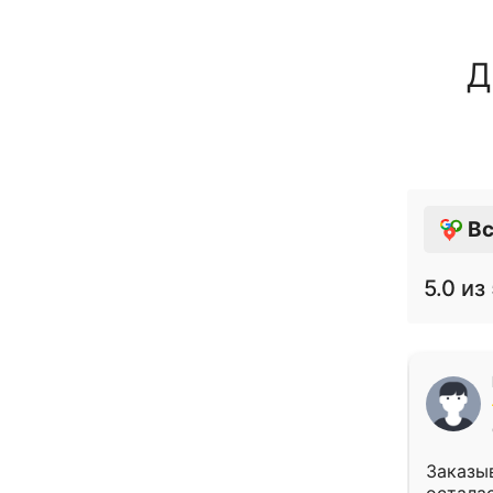
Д
Вс
5.0
из 
Заказыв