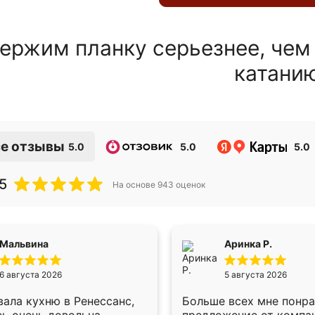
ержим планку серьезнее, чем
катани
е отзывы
5.0
5.0
5.0
5
На основе
943
оценок
Мальвина
Аринка Р.
6 августа 2026
5 августа 2026
ала кухню в Ренессанс,
Больше всех мне понр