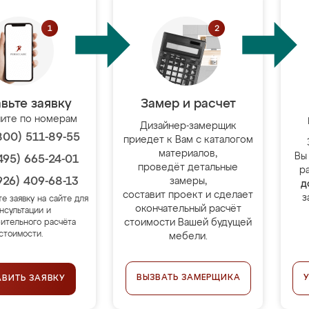
вьте заявку
Замер и расчет
ите по номерам
Дизайнер-замерщик
800) 511-89-55
приедет к Вам с каталогом
материалов,
Вы
495) 665-24-01
проведёт детальные
р
926) 409-68-13
замеры,
д
составит проект и сделает
з
те заявку на сайте для
окончательный расчёт
нсультации и
стоимости Вашей будущей
ительного расчёта
стоимости.
мебели.
ВЫЗВАТЬ ЗАМЕРЩИКА
АВИТЬ ЗАЯВКУ