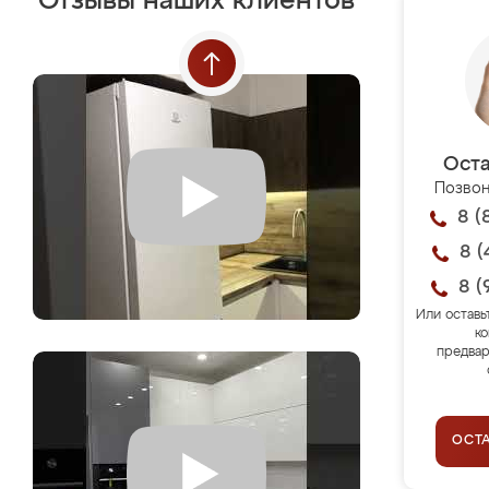
Отзывы наших клиентов
Оста
Позвон
8 (
8 (
8 (
Или оставь
ко
предвар
ОСТ