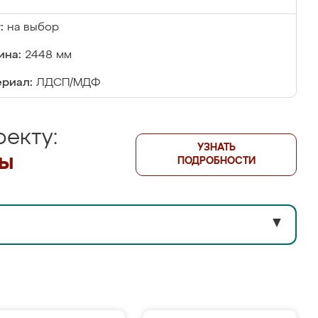
:
на выбор
ина:
2448 мм
риал:
ЛДСП/МДФ
екту:
УЗНАТЬ
лы
ПОДРОБНОСТИ
▼