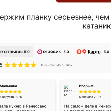
ержим планку серьезнее, чем
катани
е отзывы
5.0
5.0
5.0
5
На основе
945
оценок
Мальвина
Игорь М.
6 августа 2026
6 августа 2026
ала кухню в Ренессанс,
На самом деле в Ренес