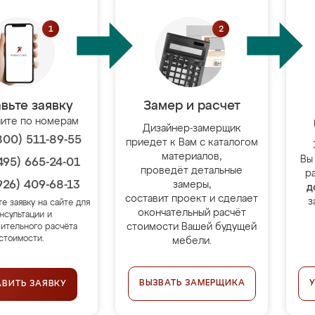
вьте заявку
Замер и расчет
ите по номерам
Дизайнер-замерщик
800) 511-89-55
приедет к Вам с каталогом
материалов,
Вы
495) 665-24-01
проведёт детальные
р
926) 409-68-13
замеры,
д
составит проект и сделает
з
те заявку на сайте для
окончательный расчёт
нсультации и
стоимости Вашей будущей
ительного расчёта
стоимости.
мебели.
ВЫЗВАТЬ ЗАМЕРЩИКА
АВИТЬ ЗАЯВКУ