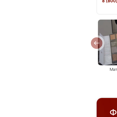
8 (800)
Мат
Ф