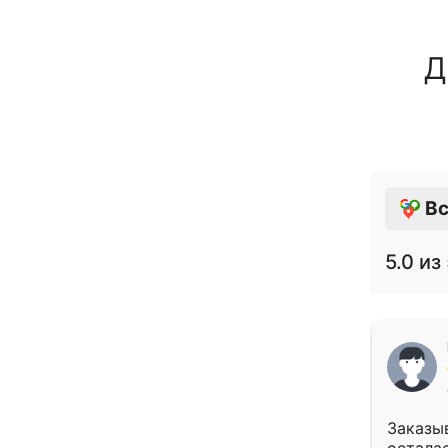
Д
Вс
5.0
из 
Заказыв