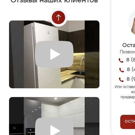
Отзывы наших клиентов
Оста
Позвон
8 (
8 (
8 (
Или оставь
ко
предвар
ОСТ