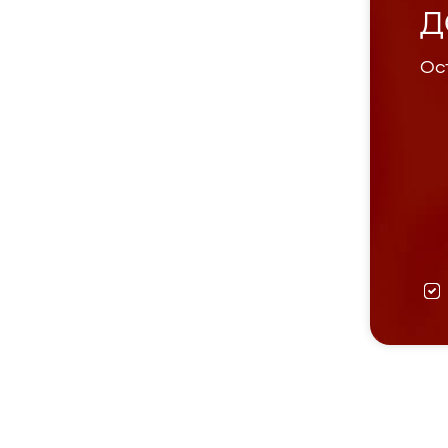
Д
Ост