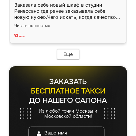
Заказала себе новый шкаф в студии
Ренессанс где ранее заказывала себе
новую кухню.Чего искать, когда качеством
вполне довольна. Служит кухня уже почти
Читать полностью
два года, нареканий нет.
Еще
ЗАКАЗАТЬ
БЕСПЛАТНОЕ ТАКСИ
ДО НАШЕГО САЛОНА
Из любой точки Москвы и
Московской области!