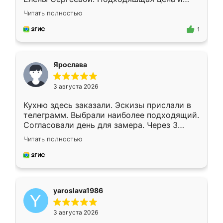
короткие сроки изготовления. Приехавший
Читать полностью
для замера сотрудник Владислав
предложил по моему эскизу самый
1
подходящий вариант шкафа. Немного его
видоизменил, получилось даже лучше, чем
я хотела.
Ярослава
3 августа 2026
Кухню здесь заказали. Эскизы прислали в
телеграмм. Выбрали наиболее подходящий.
Согласовали день для замера. Через 3
недели кухня была уже готова. Остались
Читать полностью
довольны работой. Спасибо Ренессанс
мебель за качественную работу!
yaroslava1986
3 августа 2026