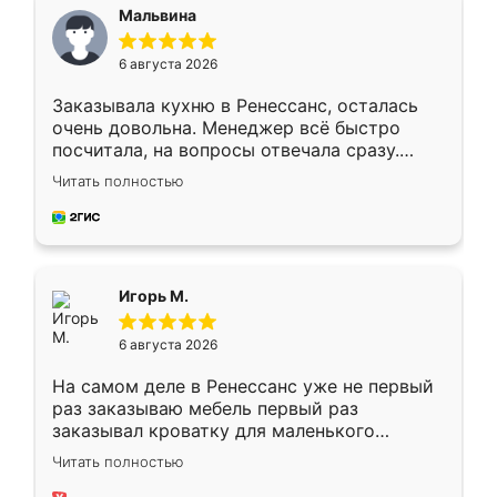
Мальвина
6 августа 2026
Заказывала кухню в Ренессанс, осталась
очень довольна. Менеджер всё быстро
посчитала, на вопросы отвечала сразу.
Замерщик приехал в субботу, подошёл к
Читать полностью
делу со всей ответственностью. Собрали
за день, ребята работали аккуратно, даже
пыли почти не было. Качество отличное,
ящики ходят плавно, ничего не скрипит.
Всё подошло как влитое.
Игорь М.
6 августа 2026
На самом деле в Ренессанс уже не первый
раз заказываю мебель первый раз
заказывал кроватку для маленького
ребёнка при его рождении ,во второй раз
Читать полностью
заказал шкаф-купе. По качеству очень