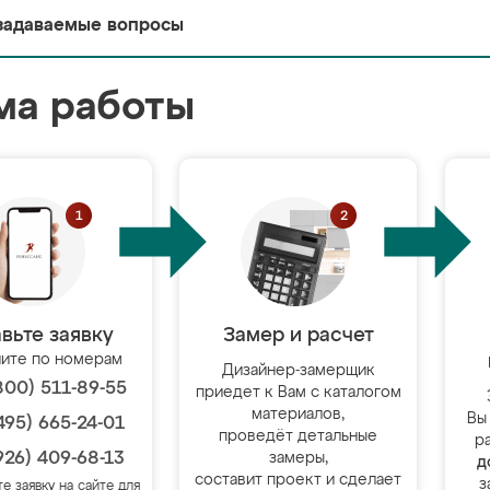
задаваемые вопросы
ма работы
вьте заявку
Замер и расчет
ите по номерам
Дизайнер-замерщик
800) 511-89-55
приедет к Вам с каталогом
материалов,
Вы
495) 665-24-01
проведёт детальные
р
926) 409-68-13
замеры,
д
составит проект и сделает
з
те заявку на сайте для