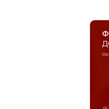
Ф
Д
Ост