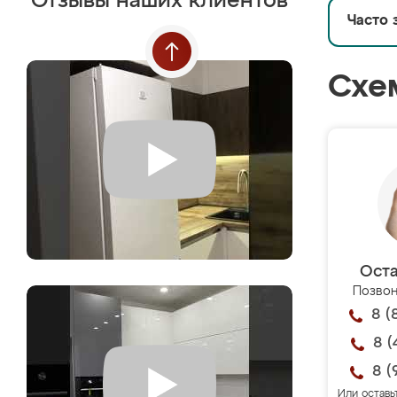
Отзывы наших клиентов
Часто 
Схе
Оста
Позвон
8 (
8 (
8 (
Или оставь