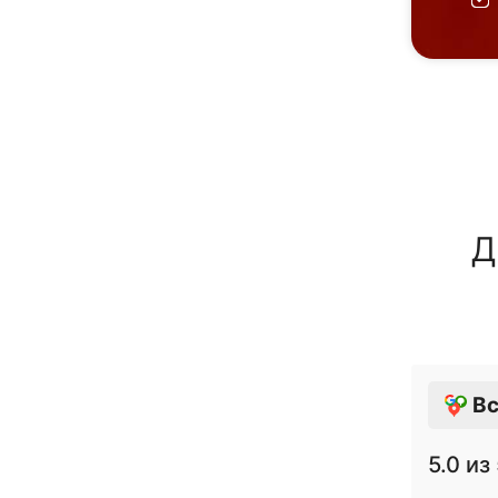
Д
Вс
5.0
из 