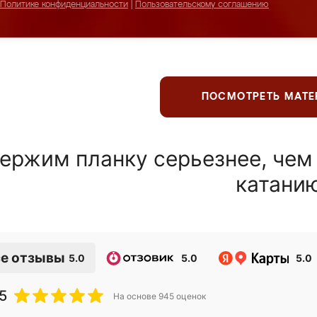
Политике конфиденциальности
|
Пользовательскому соглашению
ПОСМОТРЕТЬ МАТ
ержим планку серьезнее, чем
катани
е отзывы
5.0
5.0
5.0
5
На основе
945
оценок