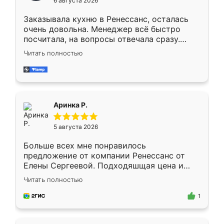
6 августа 2026
мебели буду заказывать только здесь.
Заказывала кухню в Ренессанс, осталась
очень довольна. Менеджер всё быстро
посчитала, на вопросы отвечала сразу.
Замерщик приехал в субботу, подошёл к
Читать полностью
делу со всей ответственностью. Собрали
за день, ребята работали аккуратно, даже
пыли почти не было. Качество отличное,
ящики ходят плавно, ничего не скрипит.
Всё подошло как влитое.
Аринка Р.
5 августа 2026
Больше всех мне понравилось
предложение от компании Ренессанс от
Елены Сергеевой. Подходяшщая цена и
короткие сроки изготовления. Приехавший
Читать полностью
для замера сотрудник Владислав
предложил по моему эскизу самый
1
подходящий вариант шкафа. Немного его
видоизменил, получилось даже лучше, чем