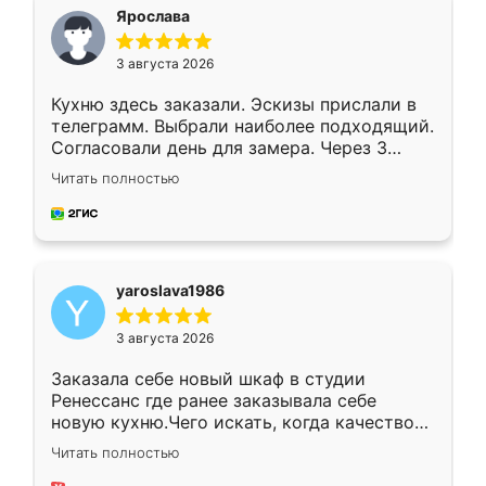
я хотела.
Ярослава
3 августа 2026
Кухню здесь заказали. Эскизы прислали в
телеграмм. Выбрали наиболее подходящий.
Согласовали день для замера. Через 3
недели кухня была уже готова. Остались
Читать полностью
довольны работой. Спасибо Ренессанс
мебель за качественную работу!
yaroslava1986
3 августа 2026
Заказала себе новый шкаф в студии
Ренессанс где ранее заказывала себе
новую кухню.Чего искать, когда качеством
вполне довольна. Служит кухня уже почти
Читать полностью
два года, нареканий нет.