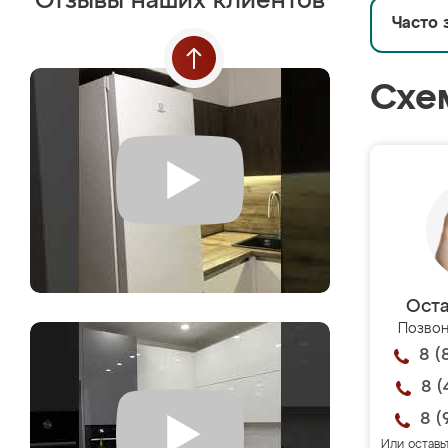
Отзывы наших клиентов
Часто 
Схе
Оста
Позвон
8 (
8 (
8 (
Или оставь