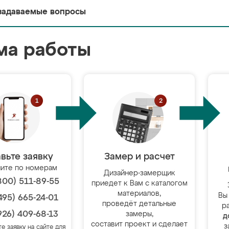
задаваемые вопросы
ма работы
вьте заявку
Замер и расчет
ите по номерам
Дизайнер-замерщик
800) 511-89-55
приедет к Вам с каталогом
материалов,
Вы
495) 665-24-01
проведёт детальные
р
926) 409-68-13
замеры,
д
составит проект и сделает
з
те заявку на сайте для