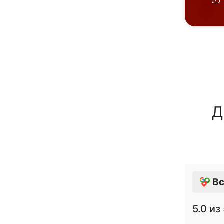
Д
Вс
5.0
из 