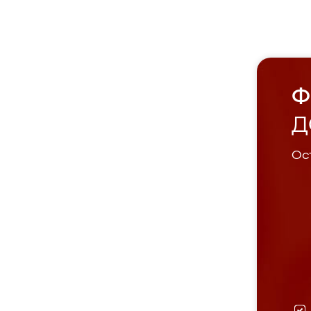
Ф
Д
Ост