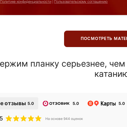
Политике конфиденциальности
|
Пользовательскому соглашению
ПОСМОТРЕТЬ МАТ
ержим планку серьезнее, чем
катани
е отзывы
5.0
5.0
5.0
5
На основе
944
оценок