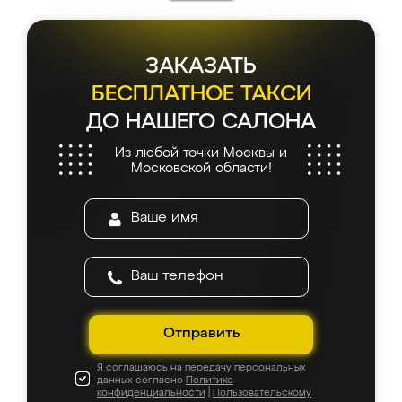
каких-либо доработок. Качеством осталась
довольна, все выглядит так, как и ожидала.
ЗАКАЗАТЬ
БЕСПЛАТНОЕ ТАКСИ
ДО НАШЕГО САЛОНА
Из любой точки Москвы и
Московской области!
Отправить
Я соглашаюсь на передачу персональных
данных согласно
Политике
конфиденциальности
|
Пользовательскому