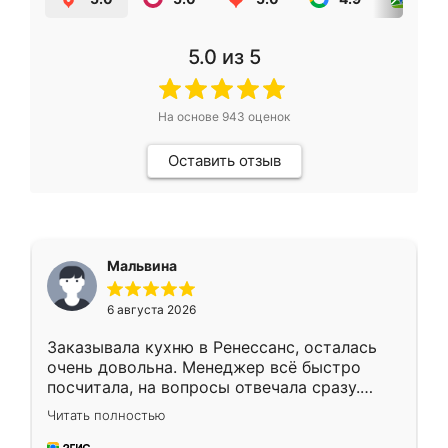
5.0
из 5
На основе
943
оценок
Оставить отзыв
Мальвина
6 августа 2026
Заказывала кухню в Ренессанс, осталась
очень довольна. Менеджер всё быстро
посчитала, на вопросы отвечала сразу.
Замерщик приехал в субботу, подошёл к
Читать полностью
делу со всей ответственностью. Собрали
за день, ребята работали аккуратно, даже