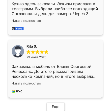
Кухню здесь заказали. Эскизы прислали в
телеграмм. Выбрали наиболее подходящий.
Согласовали день для замера. Через 3
недели кухня была уже готова. Остались
Читать полностью
довольны работой. Спасибо Ренессанс
мебель за качественную работу!
Rita S.
29 июля 2026
Заказывала мебель от Елены Сергеевой
Ренессанс. До этого рассматривала
несколько компаний, но в итоге выбрала
эту. Сначала обговорили условия, потом
Читать полностью
приехал замерщик, всё спокойно объяснил
и снял размеры. Изготовили в срок, с
доставкой тоже никаких проблем не
возникло. Сборку выполнили аккуратно,
мебель сразу встала на свое место без
Еще