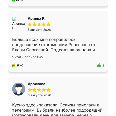
пыли почти не было. Качество отличное,
ящики ходят плавно, ничего не скрипит.
Всё подошло как влитое.
Аринка Р.
5 августа 2026
Больше всех мне понравилось
предложение от компании Ренессанс от
Елены Сергеевой. Подходяшщая цена и
короткие сроки изготовления. Приехавший
Читать полностью
для замера сотрудник Владислав
предложил по моему эскизу самый
1
подходящий вариант шкафа. Немного его
видоизменил, получилось даже лучше, чем
я хотела.
Ярослава
3 августа 2026
Кухню здесь заказали. Эскизы прислали в
телеграмм. Выбрали наиболее подходящий.
Согласовали день для замера. Через 3