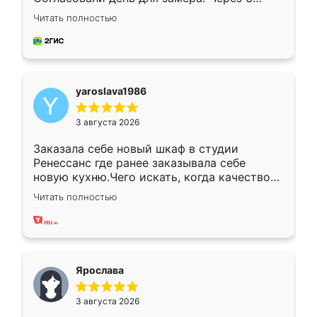
недели кухня была уже готова. Остались
Читать полностью
довольны работой. Спасибо Ренессанс
мебель за качественную работу!
yaroslava1986
3 августа 2026
Заказала себе новый шкаф в студии
Ренессанс где ранее заказывала себе
новую кухню.Чего искать, когда качеством
вполне довольна. Служит кухня уже почти
Читать полностью
два года, нареканий нет.
Ярослава
3 августа 2026