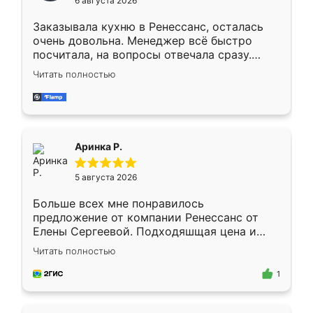
6 августа 2026
мебели буду заказывать только здесь.
Заказывала кухню в Ренессанс, осталась
очень довольна. Менеджер всё быстро
посчитала, на вопросы отвечала сразу.
Замерщик приехал в субботу, подошёл к
Читать полностью
делу со всей ответственностью. Собрали
за день, ребята работали аккуратно, даже
пыли почти не было. Качество отличное,
ящики ходят плавно, ничего не скрипит.
Всё подошло как влитое.
Аринка Р.
5 августа 2026
Больше всех мне понравилось
предложение от компании Ренессанс от
Елены Сергеевой. Подходяшщая цена и
короткие сроки изготовления. Приехавший
Читать полностью
для замера сотрудник Владислав
предложил по моему эскизу самый
1
подходящий вариант шкафа. Немного его
видоизменил, получилось даже лучше, чем