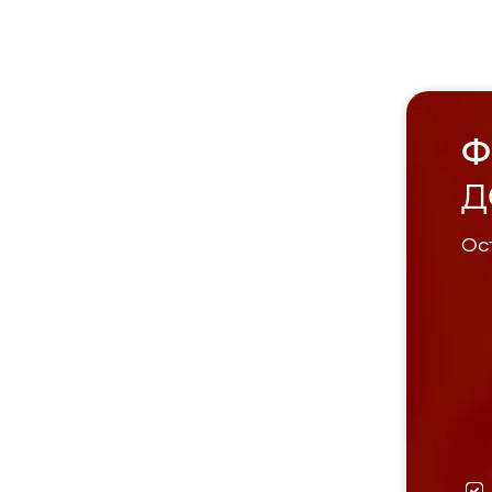
Ф
Д
Ост