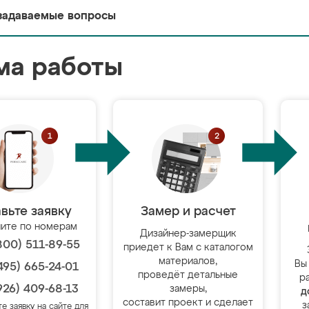
задаваемые вопросы
ма работы
вьте заявку
Замер и расчет
ите по номерам
Дизайнер-замерщик
800) 511-89-55
приедет к Вам с каталогом
материалов,
Вы
495) 665-24-01
проведёт детальные
р
926) 409-68-13
замеры,
д
составит проект и сделает
з
те заявку на сайте для