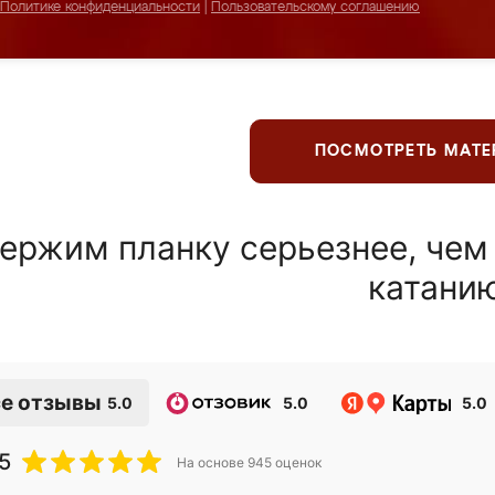
Политике конфиденциальности
|
Пользовательскому соглашению
ПОСМОТРЕТЬ МАТ
ержим планку серьезнее, чем
катани
е отзывы
5.0
5.0
5.0
5
На основе
945
оценок