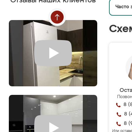
Отзывы наших клиентов
Часто 
Схе
Оста
Позвон
8 (
8 (
8 (
Или оставь