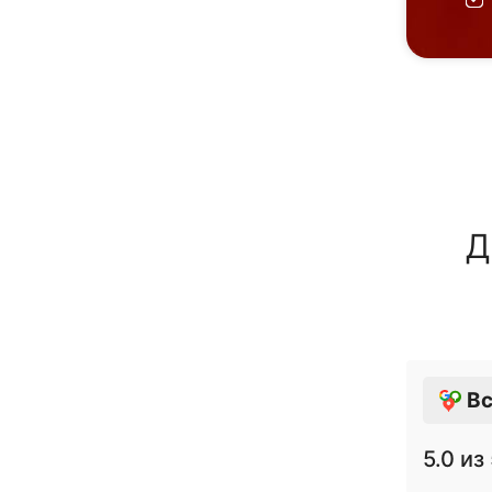
Д
Вс
5.0
из 