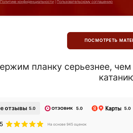
Политике конфиденциальности
|
Пользовательскому соглашению
ПОСМОТРЕТЬ МАТ
ержим планку серьезнее, чем
катани
е отзывы
5.0
5.0
5.0
5
На основе
945
оценок