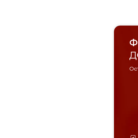
Ф
Д
Ост