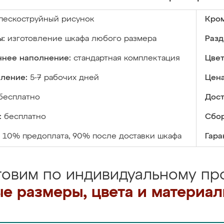
пескоструйный рисунок
Кром
ы:
изготовление шкафа любого размера
Разд
ннее наполнение:
стандартная комплектация
Цвет
вление:
5-7 рабочих дней
Цена
бесплатно
Дост
:
бесплатно
Сбор
10% предоплата, 90% после доставки шкафа
Гара
товим по индивидуальному про
е размеры, цвета и материа