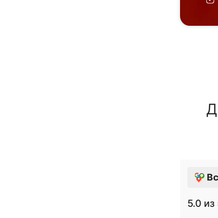
Д
Вс
5.0
из 