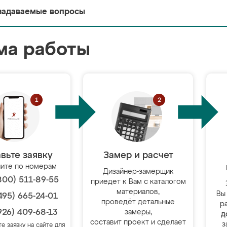
задаваемые вопросы
ма работы
вьте заявку
Замер и расчет
ите по номерам
Дизайнер-замерщик
800) 511-89-55
приедет к Вам с каталогом
материалов,
Вы
495) 665-24-01
проведёт детальные
р
926) 409-68-13
замеры,
д
составит проект и сделает
з
те заявку на сайте для