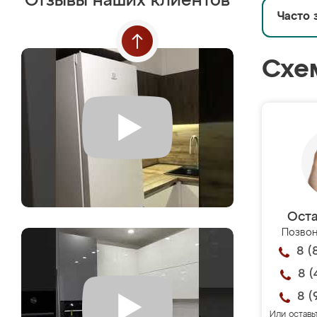
Отзывы наших клиентов
Часто 
Схе
Оста
Позвон
8 (
8 (
8 (
Или оставь