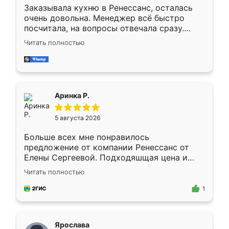
Заказывала кухню в Ренессанс, осталась
очень довольна. Менеджер всё быстро
посчитала, на вопросы отвечала сразу.
Замерщик приехал в субботу, подошёл к
Читать полностью
делу со всей ответственностью. Собрали
за день, ребята работали аккуратно, даже
пыли почти не было. Качество отличное,
ящики ходят плавно, ничего не скрипит.
Всё подошло как влитое.
Аринка Р.
5 августа 2026
Больше всех мне понравилось
предложение от компании Ренессанс от
Елены Сергеевой. Подходяшщая цена и
короткие сроки изготовления. Приехавший
Читать полностью
для замера сотрудник Владислав
предложил по моему эскизу самый
1
подходящий вариант шкафа. Немного его
видоизменил, получилось даже лучше, чем
я хотела.
Ярослава