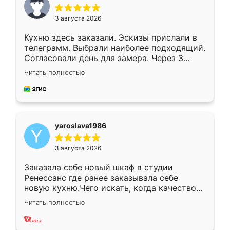
3 августа 2026
Кухню здесь заказали. Эскизы прислали в
телеграмм. Выбрали наиболее подходящий.
Согласовали день для замера. Через 3
недели кухня была уже готова. Остались
Читать полностью
довольны работой. Спасибо Ренессанс
мебель за качественную работу!
yaroslava1986
3 августа 2026
Заказала себе новый шкаф в студии
Ренессанс где ранее заказывала себе
новую кухню.Чего искать, когда качеством
вполне довольна. Служит кухня уже почти
Читать полностью
два года, нареканий нет.