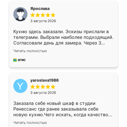
я хотела.
Ярослава
3 августа 2026
Кухню здесь заказали. Эскизы прислали в
телеграмм. Выбрали наиболее подходящий.
Согласовали день для замера. Через 3
недели кухня была уже готова. Остались
Читать полностью
довольны работой. Спасибо Ренессанс
мебель за качественную работу!
yaroslava1986
3 августа 2026
Заказала себе новый шкаф в студии
Ренессанс где ранее заказывала себе
новую кухню.Чего искать, когда качеством
вполне довольна. Служит кухня уже почти
Читать полностью
два года, нареканий нет.