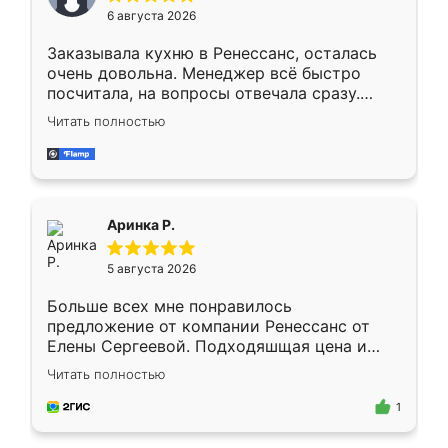
Мне нравится ,если что-то потребуется из
6 августа 2026
мебели буду заказывать только здесь.
Заказывала кухню в Ренессанс, осталась
очень довольна. Менеджер всё быстро
посчитала, на вопросы отвечала сразу.
Замерщик приехал в субботу, подошёл к
Читать полностью
делу со всей ответственностью. Собрали
за день, ребята работали аккуратно, даже
пыли почти не было. Качество отличное,
ящики ходят плавно, ничего не скрипит.
Всё подошло как влитое.
Аринка Р.
5 августа 2026
Больше всех мне понравилось
предложение от компании Ренессанс от
Елены Сергеевой. Подходяшщая цена и
короткие сроки изготовления. Приехавший
Читать полностью
для замера сотрудник Владислав
предложил по моему эскизу самый
1
подходящий вариант шкафа. Немного его
видоизменил, получилось даже лучше, чем