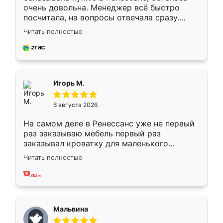
очень довольна. Менеджер всё быстро
посчитала, на вопросы отвечала сразу.
Замерщик приехал в субботу, подошёл к
Читать полностью
делу со всей ответственностью. Собрали
за день, ребята работали аккуратно, даже
пыли почти не было. Качество отличное,
ящики ходят плавно, ничего не скрипит.
Всё подошло как влитое.
Игорь М.
6 августа 2026
На самом деле в Ренессанс уже не первый
раз заказываю мебель первый раз
заказывал кроватку для маленького
ребёнка при его рождении ,во второй раз
Читать полностью
заказал шкаф-купе. По качеству очень
хорошее сборка достаточно быстрая,
также адекватные цены. До этого
сравнивал с разными конкурентами в этом
сегменте ,выбор у конкурентов куда
Мальвина
меньше, здесь же он более разнообразный.